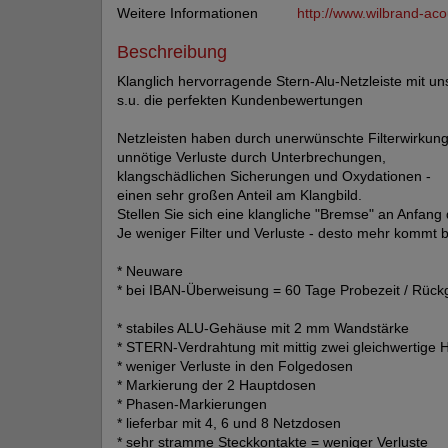
Weitere Informationen
http://www.wilbrand-aco
Beschreibung
Klanglich hervorragende Stern-Alu-Netzleiste mit uns
s.u. die perfekten Kundenbewertungen
Netzleisten haben durch unerwünschte Filterwirkung
unnötige Verluste durch Unterbrechungen,
klangschädlichen Sicherungen und Oxydationen -
einen sehr großen Anteil am Klangbild.
Stellen Sie sich eine klangliche "Bremse" an Anfang d
Je weniger Filter und Verluste - desto mehr kommt 
* Neuware
* bei IBAN-Überweisung = 60 Tage Probezeit / Rück
* stabiles ALU-Gehäuse mit 2 mm Wandstärke
* STERN-Verdrahtung mit mittig zwei gleichwertige
* weniger Verluste in den Folgedosen
* Markierung der 2 Hauptdosen
* Phasen-Markierungen
* lieferbar mit 4, 6 und 8 Netzdosen
* sehr stramme Steckkontakte = weniger Verluste