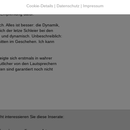
ieder auf´s Neue fasziniert wie
Cookie-Details
|
Datenschutz
|
Impressum
Natürlichkeit, Detailschärfe und
 Empfehlung dafür.
h. Alles ist besser: die Dynamik,
ich der letze Schleier bei den
e und dynamisch. Unbeschreiblich:
mitten im Geschehen. Ich kann
zeigte sich erstmals in wahrer
eutlicher von den Lautsprechern
ten sind garantiert noch nicht
cht interessieren Sie diese Inserate: