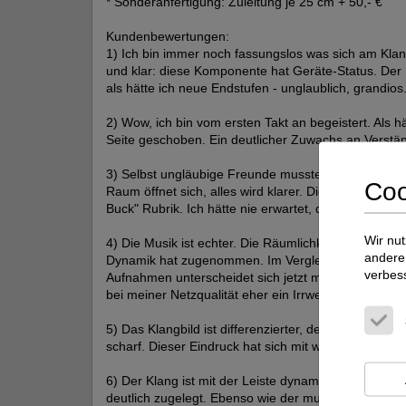
* Sonderanfertigung: Zuleitung je 25 cm + 50,- €
Kundenbewertungen:
1) Ich bin immer noch fassungslos was sich am Klang
und klar: diese Komponente hat Geräte-Status. Der 
als hätte ich neue Endstufen - unglaublich, grandios
2) Wow, ich bin vom ersten Takt an begeistert. Als h
Seite geschoben. Ein deutlicher Zuwachs an Verstän
3) Selbst ungläubige Freunde mussten eingestehen: 
Coo
Raum öffnet sich, alles wird klarer. Diese Leiste ist 
Buck" Rubrik. Ich hätte nie erwartet, dass eine Netz
Wir nut
4) Die Musik ist echter. Die Räumlichkeit hat sich ver
andere 
Dynamik hat zugenommen. Im Vergleich zur alten Filt
verbes
Aufnahmen unterscheidet sich jetzt mehr. Rückblickend
bei meiner Netzqualität eher ein Irrweg waren!
5) Das Klangbild ist differenzierter, der Bass satter 
scharf. Dieser Eindruck hat sich mit weiterer Einspiel
6) Der Klang ist mit der Leiste dynamischer und aufl
deutlich zugelegt. Ebenso wie der musikalische Far