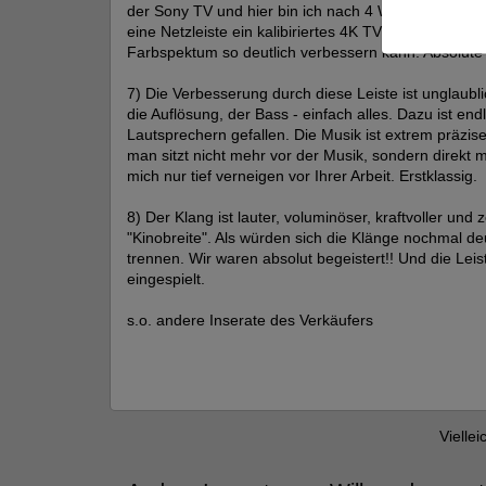
der Sony TV und hier bin ich nach 4 Wochen immer w
eine Netzleiste ein kalibiriertes 4K TV im Bezug auf 
Farbspektum so deutlich verbessern kann. Absolute
7) Die Verbesserung durch diese Leiste ist unglaublic
die Auflösung, der Bass - einfach alles. Dazu ist endl
Lautsprechern gefallen. Die Musik ist extrem präzis
man sitzt nicht mehr vor der Musik, sondern direkt 
mich nur tief verneigen vor Ihrer Arbeit. Erstklassig.
8) Der Klang ist lauter, voluminöser, kraftvoller und 
"Kinobreite". Als würden sich die Klänge nochmal d
trennen. Wir waren absolut begeistert!! Und die Leis
eingespielt.
s.o. andere Inserate des Verkäufers
Viellei