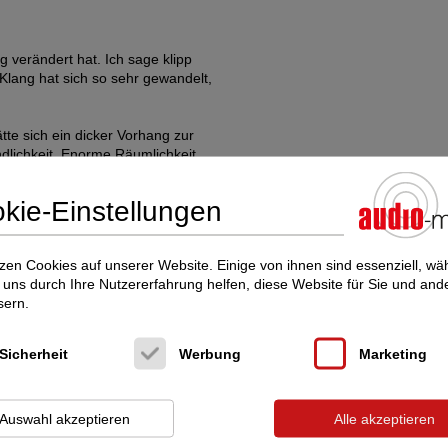
 verändert hat. Ich sage klipp
Klang hat sich so sehr gewandelt,
.
ätte sich ein dicker Vorhang zur
dlichkeit. Enorme Räumlichkeit.
deutlich breitere Bühne, der
kie-Einstellungen
klarer Gewinner in der "Bang for the
leiste so einen Impact haben kann.
zen Cookies auf unserer Website. Einige von ihnen sind essenziell, w
bessert, ebenso die Plastizität. Die
uns durch Ihre Nutzererfahrung helfen, diese Website für Sie und and
er-Leiste: die Qualität der
sern.
 stelle ich fest, dass die Filter
Sicherheit
Werbung
Marketing
und bei digitalen Quellen weniger
zeit noch verstärkt.
Auswahl akzeptieren
Alle akzeptieren
ösender. Die Spielfreude hat sehr
benreichtum. An Positon 2 hängt