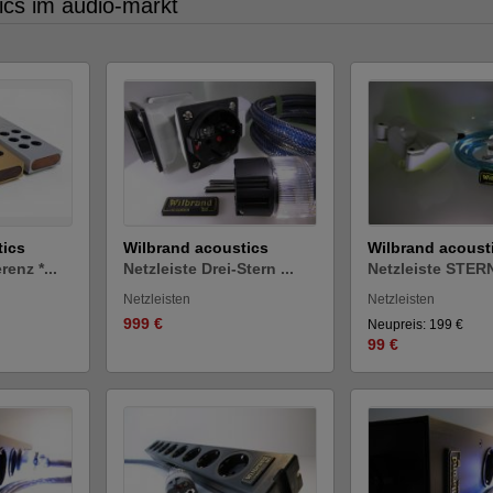
ics im audio-markt
tics
Wilbrand acoustics
Wilbrand acoust
renz *...
Netzleiste Drei-Stern ...
Netzleiste STERN
Netzleisten
Netzleisten
999 €
Neupreis: 199 €
99 €