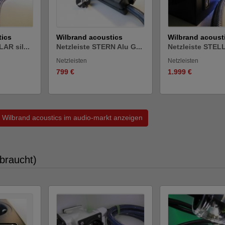
tics
Wilbrand acoustics
Wilbrand acoust
AR sil...
Netzleiste STERN Alu G...
Netzleiste STELL
Netzleisten
Netzleisten
799 €
1.999 €
n Wilbrand acoustics im audio-markt anzeigen
braucht)