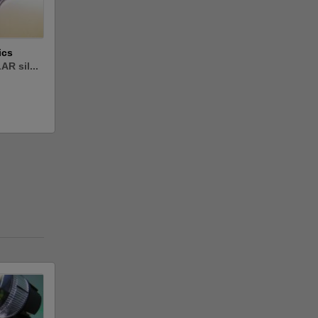
ics
AR sil...