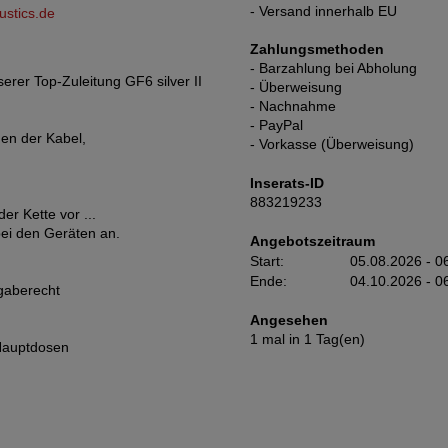
- Versand innerhalb EU
ustics.de
Zahlungsmethoden
- Barzahlung bei Abholung
erer Top-Zuleitung GF6 silver II
- Überweisung
- Nachnahme
- PayPal
en der Kabel,
- Vorkasse (Überweisung)
Inserats-ID
883219233
er Kette vor ...
bei den Geräten an.
Angebotszeitraum
Start:
05.08.2026 - 0
Ende:
04.10.2026 - 0
gaberecht
Angesehen
1 mal in 1 Tag(en)
 Hauptdosen