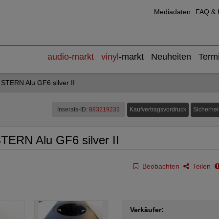
Mediadaten
FAQ & H
audio
-markt
vinyl
-markt
Neuheiten
Term
 STERN Alu GF6 silver II
Kaufvertragsvordruck
Sicherhei
Inserats-ID:
883219233
STERN Alu GF6 silver II
Beobachten
Teilen
Verkäufer: