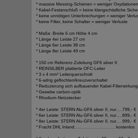
* massive Messing-Schienen = weniger Oxydatione
* Kabel-Festanschluß = keine klangschädliche Sich
* keine unnötigen Unterbrechungen = weniger Verlu
* keine Filter, keine Schalter = weniger Verluste
* Maße: Breite 6 cm Höhe 4 cm
* Länge 4er Leiste 27 cm
* Länge 6er Leiste 38 cm
* Länge 8er Leiste 49 cm
* 150 cm Referenz-Zuleitung GF6 silver II
* REINSILBER plattierte OFC-Leiter
* 3 x 4 mm² Leiterquerschnitt
* 6-adrig geflochten/kreuzverschaltet
* Reduzierung sich aufbauender Kabel-Filterwirkun
* Gewebe carbon-optik
* Rhodium-Netzstecker
* 4er Leiste: STERN Alu-GF6 silver II, nur.....799,- €
* 6er Leiste: STERN Alu-GF6 silver II, nur.....899,- €
* 8er Leiste: STERN Alu-GF6 silver II, nur.....999,- €
* Fracht DHL Inland..................................kostenlos