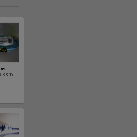
ics
 K3 Tr...