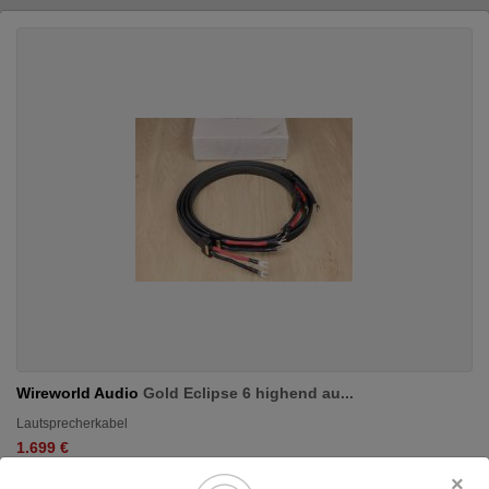
Wireworld Audio
Gold Eclipse 6 highend au...
Lautsprecherkabel
1.699 €