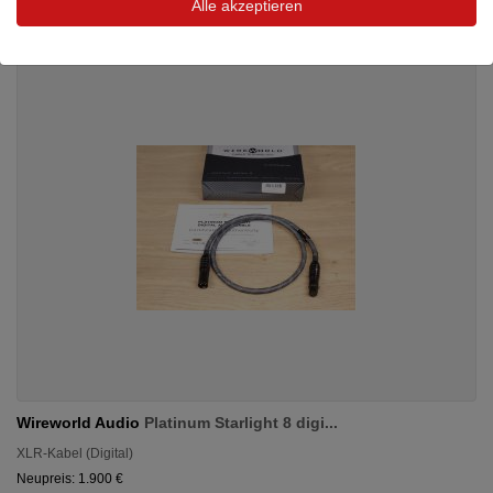
Alle akzeptieren
Wireworld Audio
Platinum Starlight 8 digi...
XLR-Kabel (Digital)
Neupreis: 1.900 €