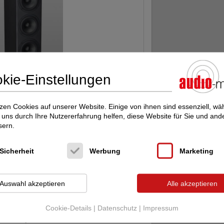
kie-Einstellungen
zen Cookies auf unserer Website. Einige von ihnen sind essenziell, w
uns durch Ihre Nutzererfahrung helfen, diese Website für Sie und and
sern.
olifet-Verstärkerschaltung erreichen diese
Sicherheit
Werbung
Marketing
 Funktionalität, die für Boxen dieser Größe
hre Klang Konzeption, die ein Mehrfaches, ich
Auswahl akzeptieren
Alle akzeptieren
 erschreckend, richtige Musikwiedergabe
Cookie-Details
|
Datenschutz
|
Impressum
enz für jeden ambitionierten Musikhörer.