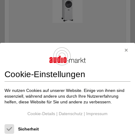
Indiana Line
TESI 661- Gelegenheitskauf f...
Lautsprecher, Kopfhörer
Neupreis: 949 €
Preis auf Anfrage
Cookie-Einstellungen
Wir nutzen Cookies auf unserer Website. Einige von ihnen sind
essenziell, während andere uns durch Ihre Nutzererfahrung
helfen, diese Website für Sie und andere zu verbessern.
Cookie-Details
|
Datenschutz
|
Impressum
Sicherheit