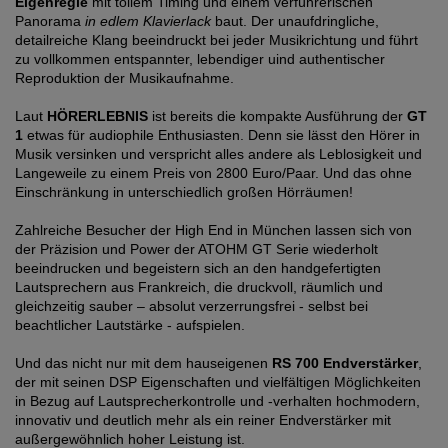
Eigenregie
mit tollem Timing und einem verführerischen
Panorama
in edlem Klavierlack
baut. Der unaufdringliche,
detailreiche Klang beeindruckt bei jeder Musikrichtung und führt
zu vollkommen entspannter, lebendiger uind authentischer
Reproduktion der Musikaufnahme.
Laut
HÖRERLEBNIS
ist bereits die kompakte Ausführung der
GT
1
etwas für audiophile Enthusiasten. Denn sie lässt den Hörer in
Musik versinken und verspricht alles andere als Leblosigkeit und
Langeweile zu einem Preis von 2800 Euro/Paar. Und das ohne
Einschränkung in unterschiedlich großen Hörräumen!
Zahlreiche Besucher der High End in München lassen sich von
der Präzision und Power der ATOHM GT Serie wiederholt
beeindrucken und begeistern sich an den handgefertigten
Lautsprechern aus Frankreich, die druckvoll, räumlich und
gleichzeitig sauber – absolut verzerrungsfrei - selbst bei
beachtlicher Lautstärke - aufspielen.
Und das nicht nur mit dem hauseigenen
RS 700 Endverstärker
,
der mit seinen DSP Eigenschaften und vielfältigen Möglichkeiten
in Bezug auf Lautsprecherkontrolle und -verhalten hochmodern,
innovativ und deutlich mehr als ein reiner Endverstärker mit
außergewöhnlich hoher Leistung ist.