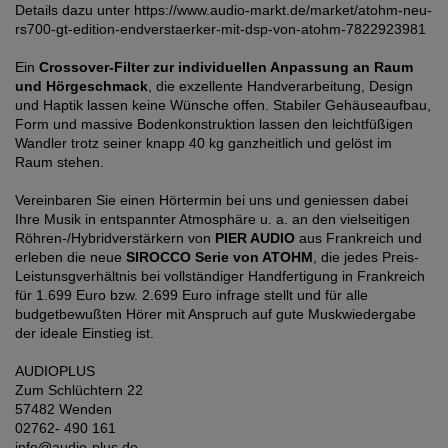
Details dazu unter https://www.audio-markt.de/market/atohm-neu-
rs700-gt-edition-endverstaerker-mit-dsp-von-atohm-7822923981
Ein
Crossover-Filter zur individuellen Anpassung an Raum
und Hörgeschmack
, die exzellente Handverarbeitung, Design
und Haptik lassen keine Wünsche offen. Stabiler Gehäuseaufbau,
Form und massive Bodenkonstruktion lassen den leichtfüßigen
Wandler trotz seiner knapp 40 kg ganzheitlich und gelöst im
Raum stehen.
Vereinbaren Sie einen Hörtermin bei uns und geniessen dabei
Ihre Musik in entspannter Atmosphäre u. a. an den vielseitigen
Röhren-/Hybridverstärkern von
PIER AUDIO
aus Frankreich und
erleben die neue
SIROCCO Serie von ATOHM
, die jedes Preis-
Leistunsgverhältnis bei vollständiger Handfertigung in Frankreich
für 1.699 Euro bzw. 2.699 Euro infrage stellt und für alle
budgetbewußten Hörer mit Anspruch auf gute Muskwiedergabe
der ideale Einstieg ist.
AUDIOPLUS
Zum Schlüchtern 22
57482 Wenden
02762- 490 161
info@audio-plus.de