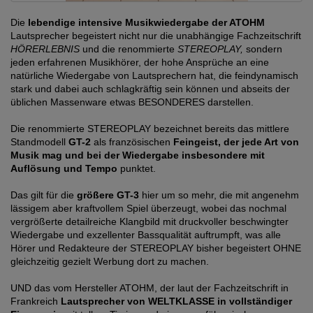
Die
lebendige intensive Musikwiedergabe der ATOHM
Lautsprecher begeistert nicht nur die unabhängige Fachzeitschrift
HÖRERLEBNIS
und die renommierte
STEREOPLAY,
sondern
jeden erfahrenen Musikhörer, der hohe Ansprüche an eine
natürliche Wiedergabe von Lautsprechern hat, die feindynamisch
stark und dabei auch schlagkräftig sein können und abseits der
üblichen Massenware etwas BESONDERES darstellen.
Die renommierte STEREOPLAY bezeichnet bereits das mittlere
Standmodell
GT-2
als französischen
Feingeist, der jede Art von
Musik mag und bei der Wiedergabe insbesondere mit
Auflösung und Tempo
punktet.
Das gilt für die
größere GT-3
hier um so mehr, die mit angenehm
lässigem aber kraftvollem Spiel überzeugt, wobei das nochmal
vergrößerte detailreiche Klangbild mit druckvoller beschwingter
Wiedergabe und exzellenter Bassqualität auftrumpft, was alle
Hörer und Redakteure der STEREOPLAY bisher begeistert OHNE
gleichzeitig gezielt Werbung dort zu machen.
UND das vom Hersteller ATOHM, der laut der Fachzeitschrift in
Frankreich
Lautsprecher von WELTKLASSE in vollständiger