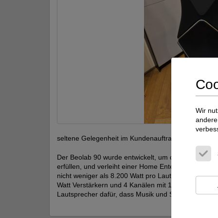
Coo
Wir nut
andere 
verbes
seltene Gelegenheit im Kundenauftrag!
Der Beolab 90 wurde entwickelt, um die Bedürfnisse
erfüllen, und verleiht einer Home Entertainment-Aufs
nicht weniger als 8.200 Watt pro Lautsprecher, 18
Watt Verstärkern und 4 Kanälen mit 1000 Watt Class
Lautsprecher dafür, dass Musik und Soundtracks i