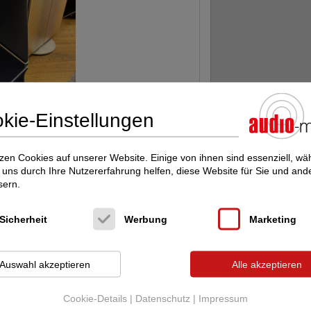
kie-Einstellungen
zen Cookies auf unserer Website. Einige von ihnen sind essenziell, w
uns durch Ihre Nutzererfahrung helfen, diese Website für Sie und and
sern.
Sicherheit
Werbung
Marketing
 selbst der anspruchsvollsten Zuhörer zu
tellung einen wahrlich kraftvollen Klang. Mit
 Premium-Treibern, 14 Kanälen ICEpower, 300
 D Heliox Verstärkern sorgen diese
Auswahl akzeptieren
Alle akzeptieren
n vollen Zügen genossen werden können.
Cookie-Details
|
Datenschutz
|
Impressum