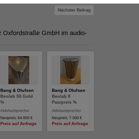
Nächster Beitrag
tz Oxfordstraße GmbH im audio-
Bang & Olufsen
Bang & Olufsen
Beolab 50 Gold
Beolab 8
%
Paarpreis %
Aktivlautsprecher
Aktivlautsprecher
Neupreis: 64.000 €
Neupreis: 7.300 €
Preis auf Anfrage
Preis auf Anfrage