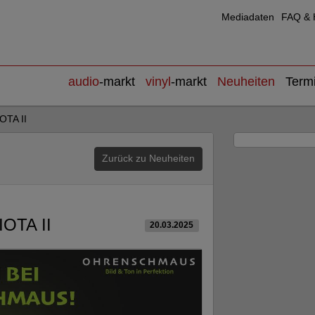
Mediadaten
FAQ & H
audio
-markt
vinyl
-markt
Neuheiten
Term
OTA II
Zurück zu Neuheiten
OTA II
20.03.2025