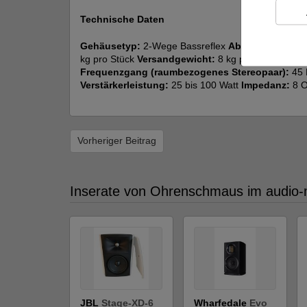
Technische Daten
Gehäusetyp:
2-Wege Bassreflex
Abmessungen (H 
kg pro Stück
Versandgewicht:
8 kg pro Paar
Empfi
Frequenzgang (raumbezogenes Stereopaar):
45 
Verstärkerleistung:
25 bis 100 Watt
Impedanz:
8 O
Vorheriger Beitrag
Inserate von Ohrenschmaus im audio-
JBL
Stage-XD-6
Wharfedale
Evo