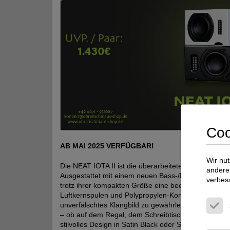
Coo
AB MAI 2025 VERFÜGBAR!
Wir nut
Die NEAT IOTA II ist die überarbeitete Version des 
andere 
Ausgestattet mit einem neuen Bass-/Mitteltöner und 
verbes
trotz ihrer kompakten Größe eine beeindruckende Kl
Luftkernspulen und Polypropylen-Kondensatoren wer
unverfälschtes Klangbild zu gewährleisten. Die IOTA I
– ob auf dem Regal, dem Schreibtisch oder Lautspr
stilvolles Design in Satin Black oder Satin White.