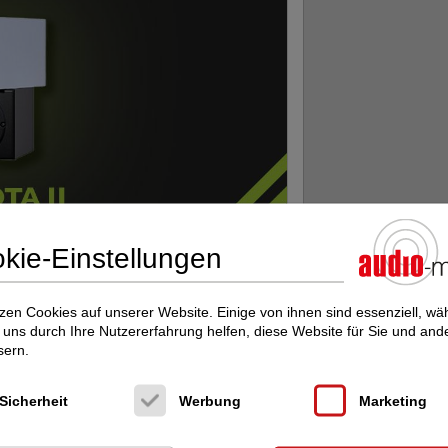
kie-Einstellungen
zen Cookies auf unserer Website. Einige von ihnen sind essenziell, w
ursprünglichen Iota-Modells von 2011.
uns durch Ihre Nutzererfahrung helfen, diese Website für Sie und and
einer optimierten Frequenzweiche, liefert sie
sern.
angfülle und Tiefe. Hochwertige Bauteile wie
den sorgfältig per Hand verdrahtet, um ein
I eignet sich ideal für flexible Platzierungen
Sicherheit
Werbung
Marketing
echerständern – und überzeugt durch