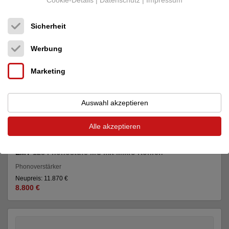
Cookie-Details
|
Datenschutz
|
Impressum
Sicherheit
Werbung
Marketing
Auswahl akzeptieren
Alle akzeptieren
EMT
128 Phonostufe MC mit Mikro Röhren
Phonoverstärker
Neupreis: 11.870 €
8.800 €