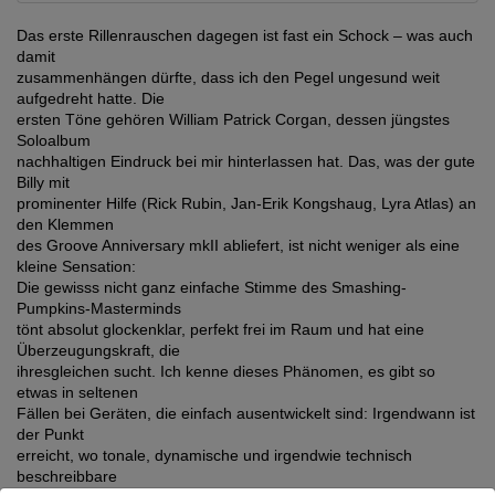
Das erste Rillenrauschen dagegen ist fast ein Schock – was auch
damit
zusammenhängen dürfte, dass ich den Pegel ungesund weit
aufgedreht hatte. Die
ersten Töne gehören William Patrick Corgan, dessen jüngstes
Soloalbum
nachhaltigen Eindruck bei mir hinterlassen hat. Das, was der gute
Billy mit
prominenter Hilfe (Rick Rubin, Jan-Erik Kongshaug, Lyra Atlas) an
den Klemmen
des Groove Anniversary mkII abliefert, ist nicht weniger als eine
kleine Sensation:
Die gewisss nicht ganz einfache Stimme des Smashing-
Pumpkins-Masterminds
tönt absolut glockenklar, perfekt frei im Raum und hat eine
Überzeugungskraft, die
ihresgleichen sucht. Ich kenne dieses Phänomen, es gibt so
etwas in seltenen
Fällen bei Geräten, die einfach ausentwickelt sind: Irgendwann ist
der Punkt
erreicht, wo tonale, dynamische und irgendwie technisch
beschreibbare