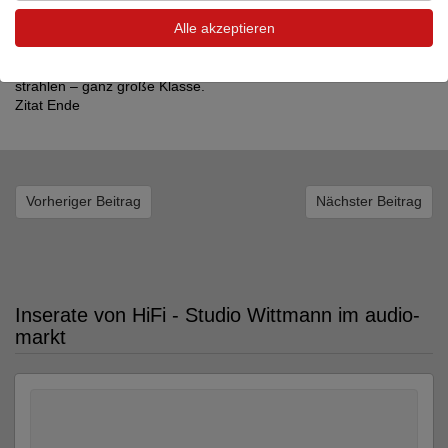
Konzert bis hin zur Solostimme – das Gerät putzt jeden einzelnen
Alle akzeptieren
Ton festlich
heraus und schickt ihn nach draußen, um mit seinen Kollegen um
die Wette zu
strahlen – ganz große Klasse.
Zitat Ende
Vorheriger Beitrag
Nächster Beitrag
Inserate von HiFi - Studio Wittmann im audio-
markt