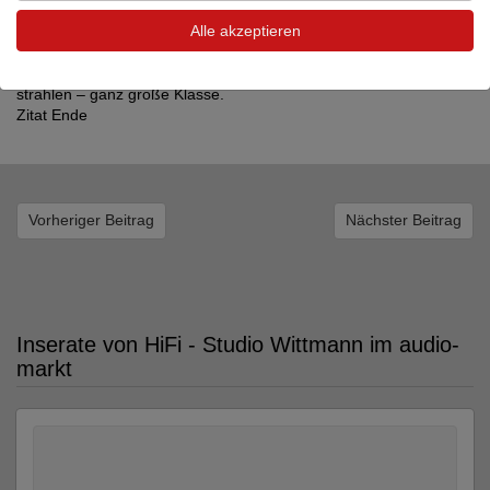
Konzert bis hin zur Solostimme – das Gerät putzt jeden einzelnen
Alle akzeptieren
Ton festlich
heraus und schickt ihn nach draußen, um mit seinen Kollegen um
die Wette zu
strahlen – ganz große Klasse.
Zitat Ende
Vorheriger Beitrag
Nächster Beitrag
Inserate von HiFi - Studio Wittmann im audio-
markt