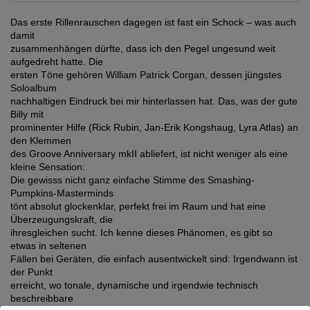
Das erste Rillenrauschen dagegen ist fast ein Schock – was auch
damit
zusammenhängen dürfte, dass ich den Pegel ungesund weit
aufgedreht hatte. Die
ersten Töne gehören William Patrick Corgan, dessen jüngstes
Soloalbum
nachhaltigen Eindruck bei mir hinterlassen hat. Das, was der gute
Billy mit
prominenter Hilfe (Rick Rubin, Jan-Erik Kongshaug, Lyra Atlas) an
den Klemmen
des Groove Anniversary mkII abliefert, ist nicht weniger als eine
kleine Sensation:
Die gewisss nicht ganz einfache Stimme des Smashing-
Pumpkins-Masterminds
tönt absolut glockenklar, perfekt frei im Raum und hat eine
Überzeugungskraft, die
ihresgleichen sucht. Ich kenne dieses Phänomen, es gibt so
etwas in seltenen
Fällen bei Geräten, die einfach ausentwickelt sind: Irgendwann ist
der Punkt
erreicht, wo tonale, dynamische und irgendwie technisch
beschreibbare