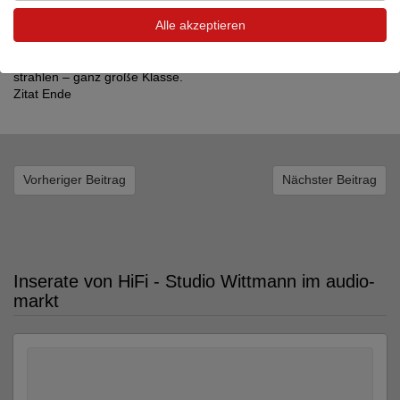
Konzert bis hin zur Solostimme – das Gerät putzt jeden einzelnen
Alle akzeptieren
Ton festlich
heraus und schickt ihn nach draußen, um mit seinen Kollegen um
die Wette zu
strahlen – ganz große Klasse.
Zitat Ende
Vorheriger Beitrag
Nächster Beitrag
Inserate von HiFi - Studio Wittmann im audio-
markt