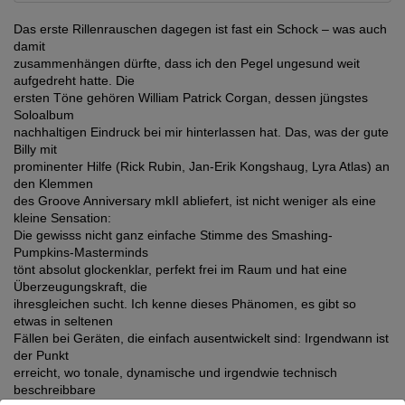
Das erste Rillenrauschen dagegen ist fast ein Schock – was auch
damit
zusammenhängen dürfte, dass ich den Pegel ungesund weit
aufgedreht hatte. Die
ersten Töne gehören William Patrick Corgan, dessen jüngstes
Soloalbum
nachhaltigen Eindruck bei mir hinterlassen hat. Das, was der gute
Billy mit
prominenter Hilfe (Rick Rubin, Jan-Erik Kongshaug, Lyra Atlas) an
den Klemmen
des Groove Anniversary mkII abliefert, ist nicht weniger als eine
kleine Sensation:
Die gewisss nicht ganz einfache Stimme des Smashing-
Pumpkins-Masterminds
tönt absolut glockenklar, perfekt frei im Raum und hat eine
Überzeugungskraft, die
ihresgleichen sucht. Ich kenne dieses Phänomen, es gibt so
etwas in seltenen
Fällen bei Geräten, die einfach ausentwickelt sind: Irgendwann ist
der Punkt
erreicht, wo tonale, dynamische und irgendwie technisch
beschreibbare