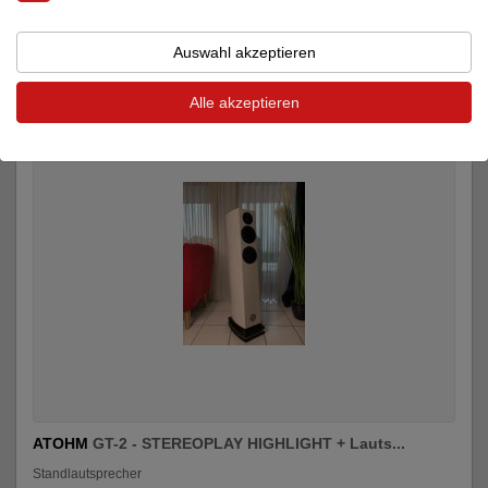
Inserate von Audio Plus - Herden im audio-
markt
Auswahl akzeptieren
Alle akzeptieren
ATOHM
GT-2 - STEREOPLAY HIGHLIGHT + Lauts...
Standlautsprecher