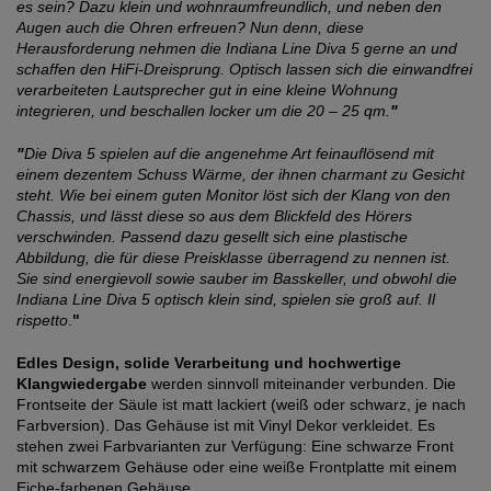
es sein? Dazu klein und wohnraumfreundlich, und neben den
Augen auch die Ohren erfreuen? Nun denn, diese
Herausforderung nehmen die Indiana Line Diva 5 gerne an und
schaffen den HiFi-Dreisprung. Optisch lassen sich die einwandfrei
verarbeiteten Lautsprecher gut in eine kleine Wohnung
integrieren, und beschallen locker um die 20 – 25 qm.
"
"
Die Diva 5 spielen auf die angenehme Art feinauflösend mit
einem dezentem Schuss Wärme, der ihnen charmant zu Gesicht
steht. Wie bei einem guten Monitor löst sich der Klang von den
Chassis, und lässt diese so aus dem Blickfeld des Hörers
verschwinden. Passend dazu gesellt sich eine plastische
Abbildung, die für diese Preisklasse überragend zu nennen ist.
Sie sind energievoll sowie sauber im Basskeller, und obwohl die
Indiana Line Diva 5 optisch klein sind, spielen sie groß auf. Il
rispetto
.
"
Edles Design, solide Verarbeitung und hochwertige
Klangwiedergabe
werden sinnvoll miteinander verbunden. Die
Frontseite der Säule ist matt lackiert (weiß oder schwarz, je nach
Farbversion). Das Gehäuse ist mit Vinyl Dekor verkleidet. Es
stehen zwei Farbvarianten zur Verfügung: Eine schwarze Front
mit schwarzem Gehäuse oder eine weiße Frontplatte mit einem
Eiche-farbenen Gehäuse.