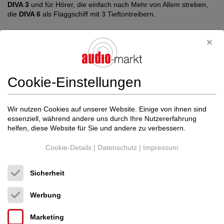
DIVA 3
und für Hörer, die einfach nach Mehr von Allem streben,
die
DIVA 6
als Flaggschiff mit 3 Tieftontreibern.
Wir empfehlen dazu passende Elektronik von
AMC
, die durch
Preis und Leistung überzeugt.
AUDIOPLUS
Zum Schlüchtern 22
Cookie-Einstellungen
57482 Wenden
02762- 490161
info@audio-plus.de
Wir nutzen Cookies auf unserer Website. Einige von ihnen sind
www.audio-plus.de
essenziell, während andere uns durch Ihre Nutzererfahrung
helfen, diese Website für Sie und andere zu verbessern.
Cookie-Details
|
Datenschutz
|
Impressum
Sicherheit
Vorheriger Beitrag
Nächster Beitrag
Werbung
Marketing