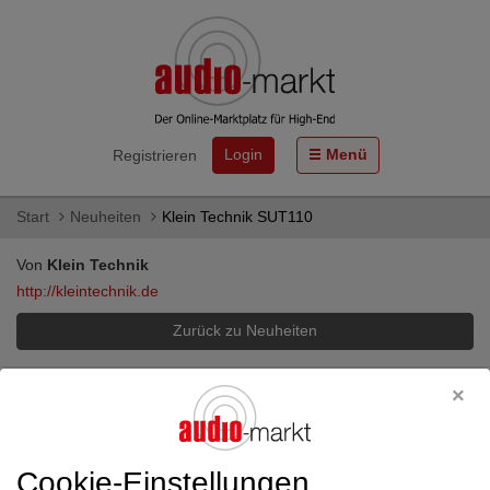
Login
Menü
Registrieren
Start
Neuheiten
Klein Technik SUT110
Von
Klein Technik
http://kleintechnik.de
Zurück zu Neuheiten
Keine Neuheiten gefunden
Cookie-Einstellungen