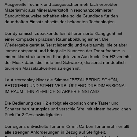
Ausgereifte Technik und ausgesuchter mehrfach erprobter
Materialmix aus Mineralwerkstoff in resonanzoptimierter
Sandwichbauweise schaffen eine solide Grundlage für den
dauerhaften Einsatz abseits der bekannten Technologien.
Der dynamisch zupackende fein differenzierte Klang geht mit
einer kompakten präzisen Raumabbildung einher. Die
Wiedergabe gerät äußerst lebendig und weiträumig, bleibt aber
immer entspannt und bringt alle Nuancen der Tonaufnahme in
einem klar strukturierten Klangbild zum Ausdruck. Der H2 verleiht
der Musik dabei die Tiefe und Schwärze, die sonst nur deutlich
teureren Masselaufwerken zu eigen ist.
Laut stereoplay klingt die Stimme "BEZAUBERND SCHÖN,
BETÖREND UND STEHT VERBLÜFFEND DREIDIMENSIONAL
IM RAUM - EIN ZIEMLICH STARKER EINSTAND"
Die Bedienung des H2 erfolgt elektronisch ohne Taster und
Schalter berührungslos und verschleißfrei mit einem beweglichen
Puck für 2 Geschwindigkeiten.
Der eigens entwickelte Tonarm K2 mit Carbon Tonarmrohr erfüllt
alle strengen Anforderungen in Bezug auf Steifigkeit,