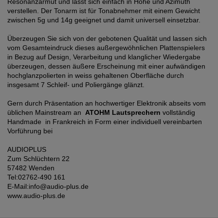
Resonanzarmut und lässt sich einfach in Höhe und Azimuth
verstellen. Der Tonarm ist für Tonabnehmer mit einem Gewicht
zwischen 5g und 14g geeignet und damit universell einsetzbar.
Überzeugen Sie sich von der gebotenen Qualität und lassen sich
vom Gesamteindruck dieses außergewöhnlichen Plattenspielers
in Bezug auf Design, Verarbeitung und klanglicher Wiedergabe
überzeugen, dessen äußere Erscheinung mit einer aufwändigen
hochglanzpolierten in weiss gehaltenen Oberfläche durch
insgesamt 7 Schleif- und Poliergänge glänzt.
Gern durch Präsentation an hochwertiger Elektronik abseits vom
üblichen Mainstream an
ATOHM Lautsprechern
vollständig
Handmade in Frankreich in Form einer individuell vereinbarten
Vorführung bei
AUDIOPLUS
Zum Schlüchtern 22
57482 Wenden
Tel:02762-490 161
E-Mail:info@audio-plus.de
www.audio-plus.de