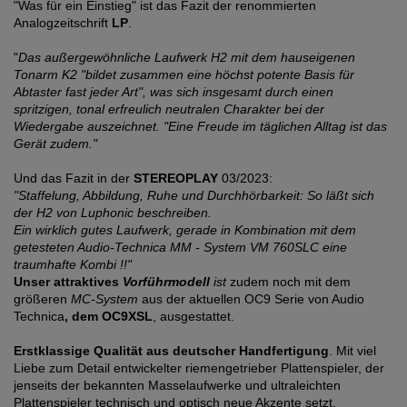
"Was für ein Einstieg" ist das Fazit der renommierten
Analogzeitschrift
LP
.
"
Das außergewöhnliche Laufwerk H2 mit dem hauseigenen
Tonarm K2 "bildet zusammen eine höchst potente Basis für
Abtaster fast jeder Art", was sich insgesamt durch einen
spritzigen, tonal erfreulich neutralen Charakter bei der
Wiedergabe auszeichnet. "Eine Freude im täglichen Alltag ist das
Gerät zudem."
Und das Fazit in der
STEREOPLAY
03/2023:
"Staffelung, Abbildung, Ruhe und Durchhörbarkeit: So läßt sich
der H2 von Luphonic beschreiben.
Ein wirklich gutes Laufwerk, gerade in Kombination mit dem
getesteten Audio-Technica MM - System VM 760SLC eine
traumhafte Kombi !!"
Unser attraktives
Vorführmodell
ist
zudem noch mit dem
größeren
MC-System
aus der aktuellen OC9 Serie von Audio
Technica
, dem OC9XSL
, ausgestattet.
Erstklassige Qualität aus deutscher Handfertigung
. Mit viel
Liebe zum Detail entwickelter riemengetrieber Plattenspieler, der
jenseits der bekannten Masselaufwerke und ultraleichten
Plattenspieler technisch und optisch neue Akzente setzt.