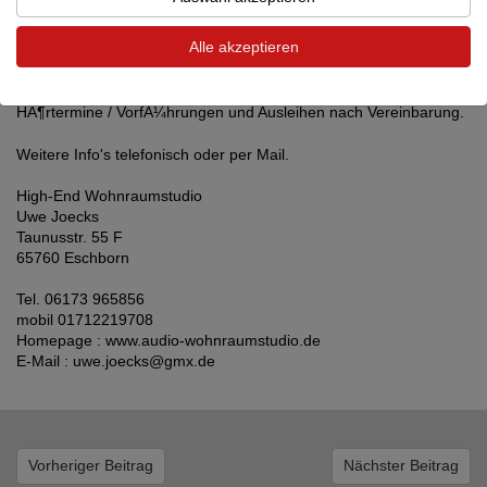
Moon aus Kanada
Alle akzeptieren
und Lautsprecher von Raidho und Scansonic aus DÃ¤nemark -Â
sehr musikalische Kombination.
HÃ¶rtermine / VorfÃ¼hrungen und Ausleihen nach Vereinbarung.
Weitere Info's telefonisch oder per Mail.
High-End Wohnraumstudio
Uwe Joecks
Taunusstr. 55 F
65760 Eschborn
Tel. 06173 965856
mobil 01712219708
Homepage : www.audio-wohnraumstudio.de
E-Mail : uwe.joecks@gmx.de
Vorheriger Beitrag
Nächster Beitrag