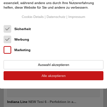
essenziell, während andere uns durch Ihre Nutzererfahrung
Lautsprecher, Kopfhörer
helfen, diese Website für Sie und andere zu verbessern.
2.350 €
Cookie-Details
|
Datenschutz
|
Impressum
Sicherheit
Werbung
Marketing
Auswahl akzeptieren
Alle akzeptieren
Indiana Line
NEW Tesi 6 - Perfektion in a...