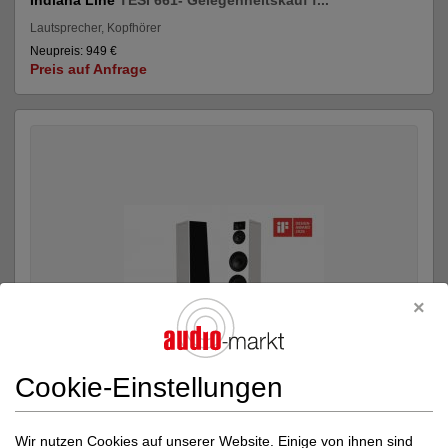
Indiana Line
TESI 661- Gelegenheitskauf f...
Lautsprecher, Kopfhörer
Neupreis: 949 €
Preis auf Anfrage
Cookie-Einstellungen
Indiana Line
LIRA 6 - Neuer Stern am Himm...
Wir nutzen Cookies auf unserer Website. Einige von ihnen sind