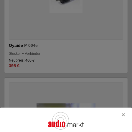
Oyaide
P-004e
Stecker + Verbinder
Neupreis: 460 €
395 €