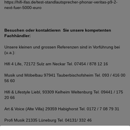
https://hifi-ifas.de/test-standlautsprecher-phonar-veritas-p9-2-
next-fuer-5000-euro
Besuchen oder kontaktieren Sie unsere kompetenten
Fachhändler:
Unsere kleinen und grossen Referenzen sind in Vorführung bei
(u.a.):
Hifi 4 Life, 72172 Sulz am Neckar Tel. 07454 / 878 12 16
Musik und Möbelbau 97941 Tauberbischofsheim Tel. 093 / 416 00
56 60
Hifi & Lifestyle Liebl, 93309 Kelheim Weltenburg Tel. 09441 / 175
20 66
Art & Voice (Alte Villa) 29359 Habighorst Tel. 0172 / 7 08 79 31
Profi Musik 21335 Lüneburg Tel. 04131/ 332 46