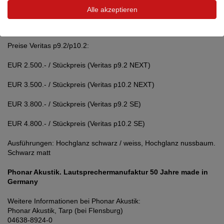
Alle akzeptieren
D Áppolito-Anordnung für herausragend stabile
Raumabbildung!
Preise Veritas p9.2/p10.2:
EUR 2.500.- / Stückpreis (Veritas p9.2 NEXT)
EUR 3.500.- / Stückpreis (Veritas p10.2 NEXT)
EUR 3.800.- / Stückpreis (Veritas p9.2 SE)
EUR 4.800.- / Stückpreis (Veritas p10.2 SE)
Ausführungen: Hochglanz schwarz / weiss, Hochglanz nussbaum.
Schwarz matt
Phonar Akustik. Lautsprechermanufaktur 50 Jahre made in
Germany
Weitere Informationen bei Phonar Akustik:
Phonar Akustik, Tarp (bei Flensburg)
04638-8924-0