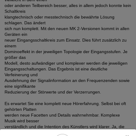
oder anderen Teilbereich besser, alles in allem jedoch konnte kein
Schaltkreis
klangtechnisch oder messtechnisch die bewährte Lösung
schlagen. Das ändert
sich nun komplett. Mit den neuen MK 2-Versionen kommt in allen
Geräten ein
neuer Eingangsschaltkreis zum Einsatz. Dies führt zusätzlich zu
einem
Dominoeffekt in der jeweiligen Topologie der Eingangsstufen. Je
größer das
Modell, desto aufwändiger und komplexer werden die jeweiligen
Eingangsschaltungen. Das Ergebnis ist eine deutliche
Verfeinerung und
Ausdehnung der Signalinformation an den Frequenzenden sowie
eine signifikante
Reduzierung der Störwerte und der Verzerrungen.
Es erwartet Sie eine komplett neue Hörerfahrung. Selbst bei oft
gehörten Platten
werden neue Facetten und Details wahrnehmbar. Komplexe
Musik wird besser
verständlich und die Intention des Künstlers wird klarer. Ja, die
Seele der Musik