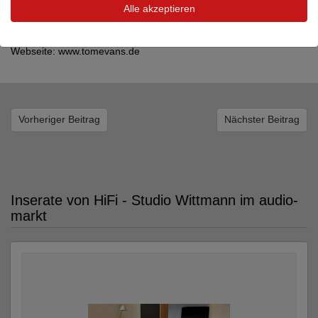
Alle akzeptieren
Weitere Informationen zu allen Modellen sowie Testberichte
finden Sie auf unserer
Webseite: www.tomevans.de
Vorheriger Beitrag
Nächster Beitrag
Inserate von HiFi - Studio Wittmann im audio-
markt