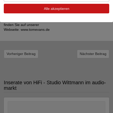
Groove Anniversary
MK 2. Und ein neuer MicroGroove Plus MK 2 klingt klar besser als
Alle akzeptieren
ein alter Groove.
Weitere Informationen zu allen Modellen sowie Testberichte
finden Sie auf unserer
Webseite: www.tomevans.de
Vorheriger Beitrag
Nächster Beitrag
Inserate von HiFi - Studio Wittmann im audio-
markt