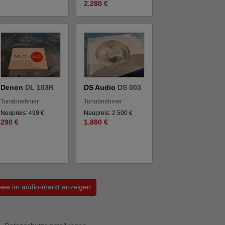
2.280 €
Denon
DL 103R
DS Audio
DS 003
Tonabnehmer
Tonabnehmer
Neupreis: 499 €
Neupreis: 2.500 €
290 €
1.880 €
ensee im audio-markt anzeigen