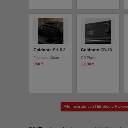
Goldnote
PH-5.2
Goldnote
CD-10
Phonoverstärker
CD Player
950 €
1.890 €
Alle Inserate von Hifi-Studio Falk