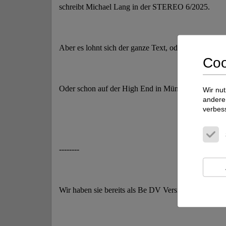
schreibt Michael Lang in der STEREO 6/2025.
Aber es lohnt sich der ganze Text, oder besser das g
Coo
Oder schon auf der High End in München selbst erle
Wir nut
andere 
verbes
--------
Wir haben sie bereits als Be DV Version in schwarz