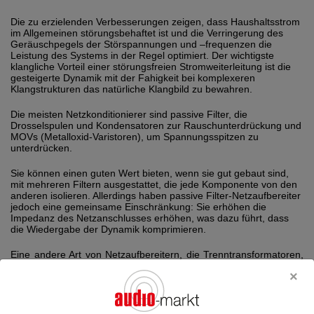
Die zu erzielenden Verbesserungen zeigen, dass Haushaltsstrom
im Allgemeinen störungsbehaftet ist und die Verringerung des
Geräuschpegels der Störspannungen und –frequenzen die
Leistung des Systems in der Regel optimiert. Der wichtigste
klangliche Vorteil einer störungsfreien Stromweiterleitung ist die
gesteigerte Dynamik mit der Fahigkeit bei komplexeren
Klangstrukturen das natürliche Klangbild zu bewahren.
Die meisten Netzkonditionierer sind passive Filter, die
Drosselspulen und Kondensatoren zur Rauschunterdrückung und
MOVs (Metalloxid-Varistoren), um Spannungsspitzen zu
unterdrücken.
Sie können einen guten Wert bieten, wenn sie gut gebaut sind,
mit mehreren Filtern ausgestattet, die jede Komponente von den
anderen isolieren. Allerdings haben passive Filter-Netzaufbereiter
jedoch eine gemeinsame Einschränkung: Sie erhöhen die
Impedanz des Netzanschlusses erhöhen, was dazu führt, dass
die Wiedergabe der Dynamik komprimieren.
Eine andere Art von Netzaufbereitern, die Trenntransformatoren,
sind im Allgemeinen teurer als passive Filter und bieten den
Vorteil, dass sie die Netzimpedanz nicht erhöhen.
Trenntransformatoren, wie z. B. die von Torus-Power, sind die
einzige Art von Netzaufbereitungsgeräten, die die Netzimpedanz
tatsächlich verringern kann, was zu einer größeren Stromabgabe