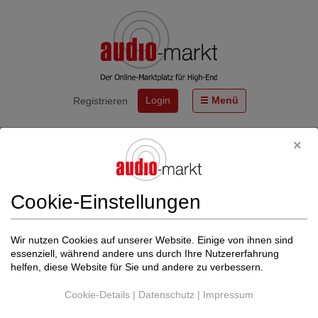
Login
Menü
Registrieren
Start
Neuheiten
Neuheiten
Cookie-Einstellungen
Hier finden Sie die neuesten Beiträge rund um das Thema HiFi
Audio.
Wir nutzen Cookies auf unserer Website. Einige von ihnen sind
Filter
essenziell, während andere uns durch Ihre Nutzererfahrung
helfen, diese Website für Sie und andere zu verbessern.
Produktgruppe
Cookie-Details
|
Datenschutz
|
Impressum
Alle Kategorien