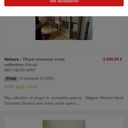
Alle akzeptieren
Various -
78rpm classical vocal
3.500,00 €
collection
Klassik
NM | NEAR MINT
Frankreich (67000)
Privat
30.07.2026, 07:40
Big collection of singer in: complete operas : Wagner Mozart Verdi
Donizetti Strauss and many more opera ...