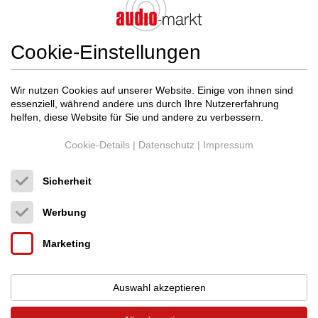
Alle Länder
Benutzertyp
Cookie-Einstellungen
Alle
Wir nutzen Cookies auf unserer Website. Einige von ihnen sind
essenziell, während andere uns durch Ihre Nutzererfahrung
Filter zurücksetzen
Filter anwenden
helfen, diese Website für Sie und andere zu verbessern.
Cookie-Details
|
Datenschutz
|
Impressum
Veröffentlichen Sie auch Ihr Inserat auf unserem Markt.
Sicherheit
Neues Angebot
Neues Gesuch
Werbung
2 Suchergebnisse
Marketing
Sortieren nach:
Neueste
(Seite 1 von 1)
Auswahl akzeptieren