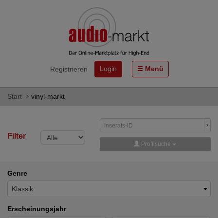
Login
Menü
Registrieren
Start
vinyl-markt
›
Filter
Profilsuche
Genre
Klassik
Erscheinungsjahr