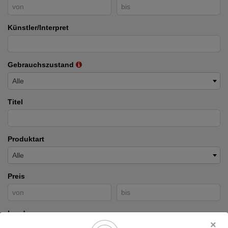
Künstler/Interpret
Gebrauchszustand
Alle
Titel
Produktart
Alle
Preis
Land