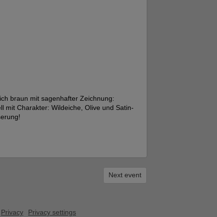
ich braun mit sagenhafter Zeichnung:
mit Charakter: Wildeiche, Olive und Satin-
serung!
Next event
Privacy
Privacy settings