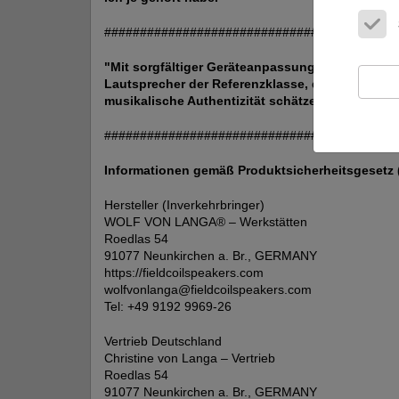
########################################
"Mit sorgfältiger Geräteanpassung und Raumpos
Lautsprecher der Referenzklasse, die die Aufmer
musikalische Authentizität schätzen."
########################################
Informationen gemäß Produktsicherheitsgesetz
Hersteller (Inverkehrbringer)
WOLF VON LANGA® – Werkstätten
Roedlas 54
91077 Neunkirchen a. Br., GERMANY
https://fieldcoilspeakers.com
wolfvonlanga@fieldcoilspeakers.com
Tel: +49 9192 9969-26
Vertrieb Deutschland
Christine von Langa – Vertrieb
Roedlas 54
91077 Neunkirchen a. Br., GERMANY