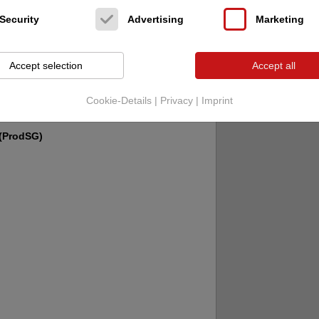
Security
Advertising
Marketing
#
itionierung sind die Ultimas
Accept selection
Accept all
ksamkeit aller verdienen, die
Cookie-Details
|
Privacy
|
Imprint
#
 (ProdSG)