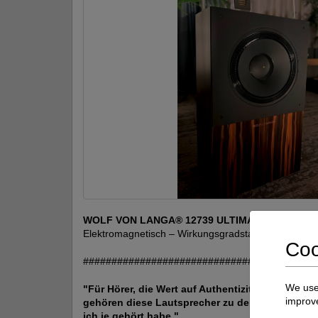
WOLF VON LANGA® 12739 ULTIMA
– Der Name i
Elektromagnetisch – Wirkungsgradstark – Authenti
Coo
########################################
We use 
"Für Hörer, die Wert auf Authentizität, Klangfül
improve
gehören diese Lautsprecher zu den ausdrucksstä
ich je gehört habe."