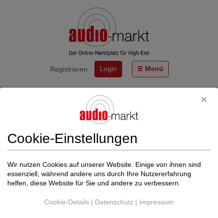
Login
Menü
Registrieren
Start
Termine
SILENT POUND - die kompakten Referenz-Lautsprecher
BLOOM und CHALLENGER 2 - HÖRTERMINE!!
Cookie-Einstellungen
Von
LIVE ACT AUDIO GmbH
http://www.live-act-audio.de
Wir nutzen Cookies auf unserer Website. Einige von ihnen sind
Zurück zu Termine
essenziell, während andere uns durch Ihre Nutzererfahrung
helfen, diese Website für Sie und andere zu verbessern.
Der Termin konnte nicht gefunden werden.
Cookie-Details
|
Datenschutz
|
Impressum