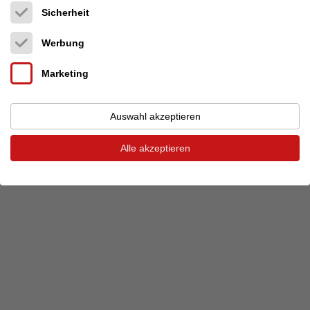
Sicherheit
Vorheriger Termin
Nächster Termin
Werbung
Marketing
© 2026 audio-markt
Impressum
AGB
Datenschutz
Datenschutzeinstellungen
Auswahl akzeptieren
Alle akzeptieren