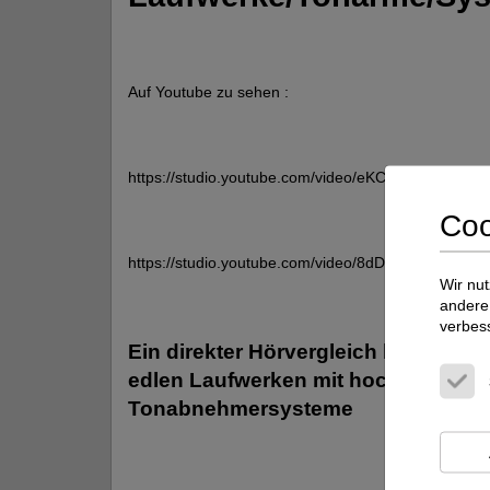
Auf Youtube zu sehen :
https://studio.youtube.com/video/eKCArU93uC0/edit
Coo
https://studio.youtube.com/video/8dDaQ2Ef2kg/edit
Wir nut
andere 
verbes
Ein direkter Hörvergleich besonde
edlen Laufwerken mit hochwertige
Tonabnehmersysteme