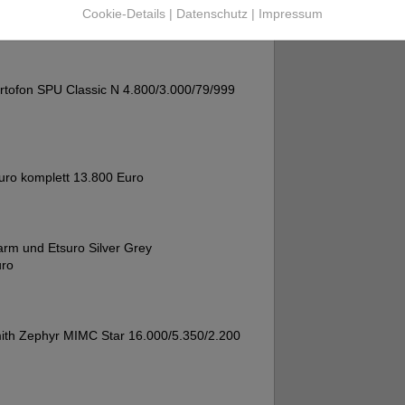
Cookie-Details
|
Datenschutz
|
Impressum
m Vergleich gehört :
rtofon SPU Classic N 4.800/3.000/79/999
uro komplett 13.800 Euro
arm und Etsuro Silver Grey
uro
ith Zephyr MIMC Star 16.000/5.350/2.200