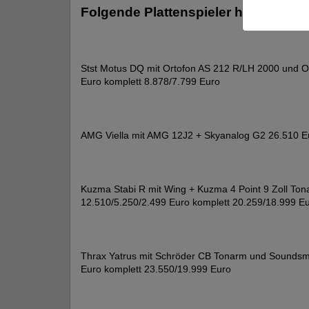
Folgende Plattenspieler haben wir i
Stst Motus DQ mit Ortofon AS 212 R/LH 2000 und O
Euro komplett 8.878/7.799 Euro
AMG Viella mit AMG 12J2 + Skyanalog G2 26.510 E
Kuzma Stabi R mit Wing + Kuzma 4 Point 9 Zoll Ton
12.510/5.250/2.499 Euro komplett 20.259/18.999 E
Thrax Yatrus mit Schröder CB Tonarm und Soundsm
Euro komplett 23.550/19.999 Euro