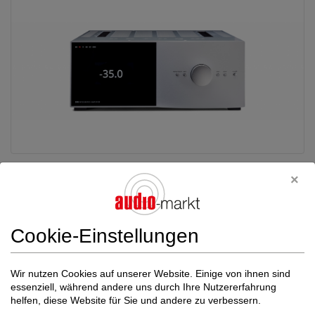
Anthem
Anthem STR Programm
Preis auf Anfrage
vorführbereit!!
Trans. - Vor- / End - Kombi
Deutschland (72622)
Händler
Cookie-Einstellungen
03.08.2026, 06:45
Bei uns in der Vorführung: STR Vollverstärker mit Raumkorrektur
Wir nutzen Cookies auf unserer Website. Einige von ihnen sind
ARC STR Vorverstärker mit Raumkorrektur ...
essenziell, während andere uns durch Ihre Nutzererfahrung
helfen, diese Website für Sie und andere zu verbessern.