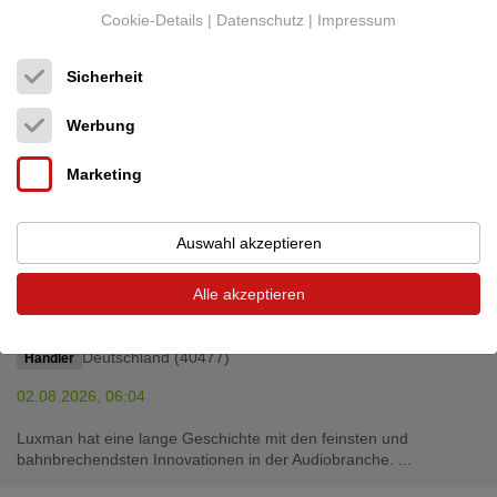
Cookie-Details
|
Datenschutz
|
Impressum
Sicherheit
Werbung
Marketing
Auswahl akzeptieren
Luxman
M-02 und C-02 Vorstufe
2.700,00 €
Alle akzeptieren
und Endstufe
Vor- / End - Kombi
Deutschland (40477)
Händler
02.08.2026, 06:04
Luxman hat eine lange Geschichte mit den feinsten und
bahnbrechendsten Innovationen in der Audiobranche. ...