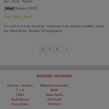
Vor- / End - Kombi
Belgien (2000)
Privat
21.07.2026, 16:57
For sale is a truly stunning, matching dual-chassis amplifier stack:
the Heed Audio Obelisk Si2 integrated ...
1
2
3
»
Beliebte Hersteller
Diverse / Andere
Wilbrand acoustics
T + A
B&W
LINN
Naim Audio
AudioQuest
McIntosh
Accuphase
Nordost