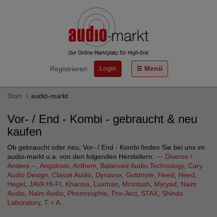
Login
Menü
Registrieren
Start
audio-markt
Vor- / End - Kombi - gebraucht & neu
kaufen
Ob gebraucht oder neu, Vor- / End - Kombi finden Sie bei uns im
audio-markt u.a. von den folgenden Herstellern:
--- Diverse /
Andere --
,
Angstrom
,
Anthem
,
Balanced Audio Technology
,
Cary
Audio Design
,
Classé Audio
,
Dynavox
,
Goldnote
,
Heed
,
Heed
,
Hegel
,
JAVA HI-FI
,
Kharma
,
Luxman
,
McIntosh
,
Myryad
,
Naim
Audio
,
Naim Audio
,
Phonosophie
,
Pro-Ject
,
STAX
,
Shindo
Laboratory
,
T + A
.