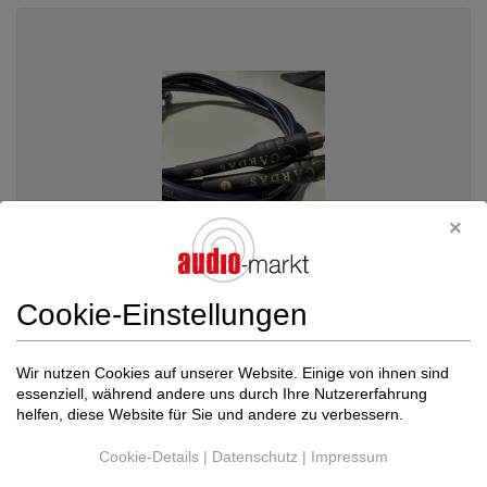
Cookie-Einstellungen
Cardas Audio
Crosslink Kabel RCA RCA ( Ci...
Wir nutzen Cookies auf unserer Website. Einige von ihnen sind
essenziell, während andere uns durch Ihre Nutzererfahrung
Lautsprecherkabel
helfen, diese Website für Sie und andere zu verbessern.
Preis auf Anfrage
Cookie-Details
|
Datenschutz
|
Impressum