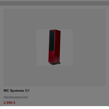
MC Systems
B3
Standlautsprecher
2.990 €