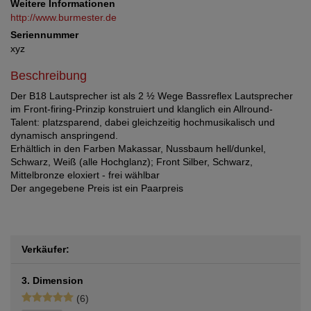
Weitere Informationen
http://www.burmester.de
Seriennummer
xyz
Beschreibung
Der B18 Lautsprecher ist als 2 ½ Wege Bassreflex Lautsprecher
im Front-firing-Prinzip konstruiert und klanglich ein Allround-
Talent: platzsparend, dabei gleichzeitig hochmusikalisch und
dynamisch anspringend.
Erhältlich in den Farben Makassar, Nussbaum hell/dunkel,
Schwarz, Weiß (alle Hochglanz); Front Silber, Schwarz,
Mittelbronze eloxiert - frei wählbar
Der angegebene Preis ist ein Paarpreis
Verkäufer:
3. Dimension
(6)