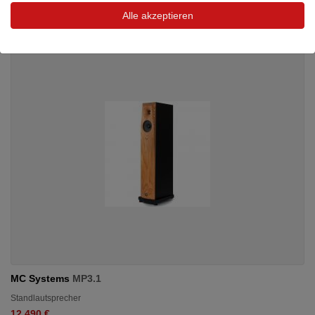
Alle akzeptieren
MC Systems
MP3.1
Standlautsprecher
12.490 €