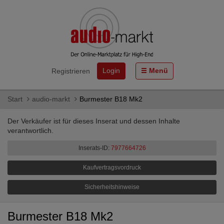
Login
Menü
Registrieren
Start
audio-markt
Burmester B18 Mk2
Der Verkäufer ist für dieses Inserat und dessen Inhalte
verantwortlich.
Inserats-ID:
7977664726
Kaufvertragsvordruck
Sicherheitshinweise
Burmester B18 Mk2