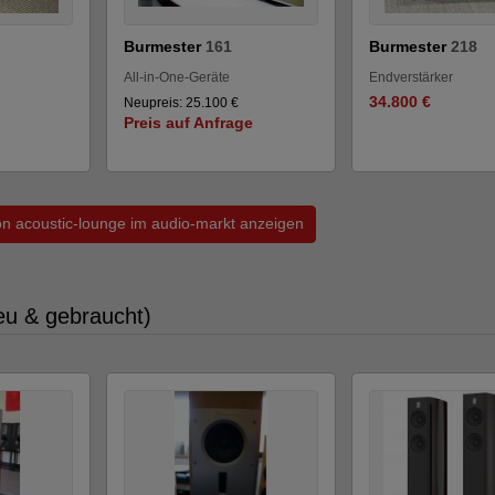
Burmester
161
Burmester
218
All-in-One-Geräte
Endverstärker
34.800 €
Neupreis: 25.100 €
Preis auf Anfrage
von acoustic-lounge im audio-markt anzeigen
eu & gebraucht)