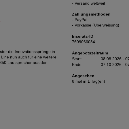
- Versand weltweit
Zahlungsmethoden
- PayPal
e
- Vorkasse (Überweisung)
Inserats-ID
7609066034
er die Innovationssprünge in
Angebotszeitraum
Line nun auch für eine weitere
Start:
08.08.2026 - 0
C350 Lautsprecher aus der
Ende:
07.10.2026 - 0
Angesehen
8 mal in 1 Tag(en)