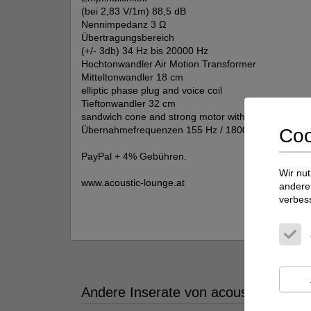
(bei 2,83 V/1m) 88,5 dB
Nennimpedanz 3 Ω
Übertragungsbereich
(+/- 3db) 34 Hz bis 20000 Hz
Hochtonwandler Air Motion Transformer
Mitteltonwandler 18 cm
elliptic phase plug and voice coil
Tieftonwandler 32 cm
sandwich cone and strong motor with dual magnets
Übernahmefrequenzen 155 Hz / 1800 Hz
Coo
PayPal + 4% Gebühren.
Wir nut
www.acoustic-lounge.at
andere 
verbes
Viellei
Andere Inserate von acoustic-lounge