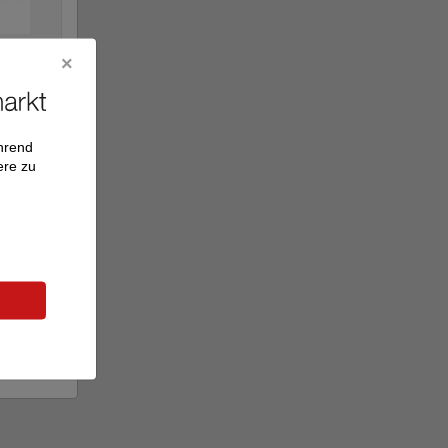
rker
ährend
ere zu
.1