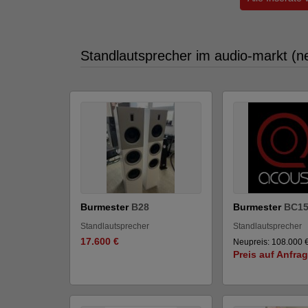
Standlautsprecher im audio-markt (n
Burmester
B28
Burmester
BC15
Standlautsprecher
Standlautsprecher
17.600 €
Neupreis: 108.000 
Preis auf Anfra