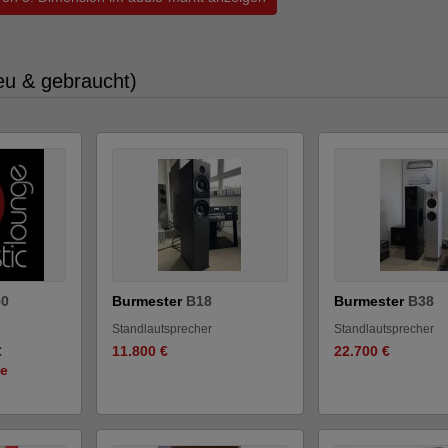
eu & gebraucht)
0
Burmester
B18
Burmester
B38
Standlautsprecher
Standlautsprecher
11.800 €
22.700 €
€
ge