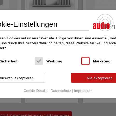
Burmester
218
Burmester
216
kie-Einstellungen
Transistor-Endverstärker
Transistor-Endverstä
34.800 €
23.800 €
zen Cookies auf unserer Website. Einige von ihnen sind essenziell, w
uns durch Ihre Nutzererfahrung helfen, diese Website für Sie und and
sern.
Sicherheit
Werbung
Marketing
Auswahl akzeptieren
Alle akzeptieren
MC Systems
HR2
MC Systems
MP3
Cookie-Details
|
Datenschutz
|
Impressum
Standlautsprecher
Standlautsprecher
8.999 €
12.490 €
 von 3. Dimension im audio-markt anzeigen