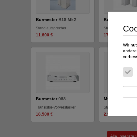
Burmester
B18 Mk2
Burmester
B28
Coo
Standlautsprecher
Standlautsprecher
11.800 €
17.600 €
Wir nut
andere 
verbes
Burmester
088
MC Systems
B3
Transistor-Vorverstärker
Standlautsprecher
18.500 €
2.990 €
Alle Inserate