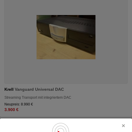
Krell
Vanguard Universal DAC
Streaming Transport mit integriertem DAC
Neupreis: 8.990 €
3.900 €