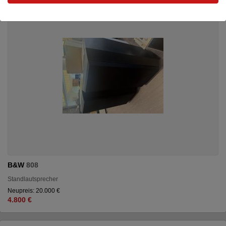
B&W
808
Standlautsprecher
Neupreis: 20.000 €
4.800 €