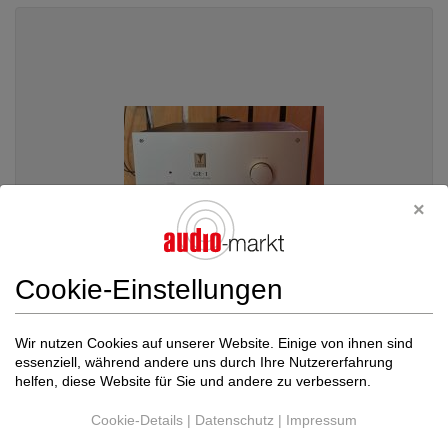
Cookie-Einstellungen
Kondo
GE-1 Phono stage - special export p...
Wir nutzen Cookies auf unserer Website. Einige von ihnen sind
essenziell, während andere uns durch Ihre Nutzererfahrung
Phonoverstärker
helfen, diese Website für Sie und andere zu verbessern.
8.300 €
Cookie-Details
|
Datenschutz
|
Impressum