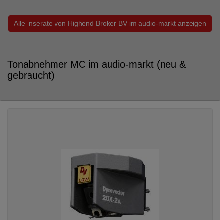
Alle Inserate von Highend Broker BV im audio-markt anzeigen
Tonabnehmer MC im audio-markt (neu &
gebraucht)