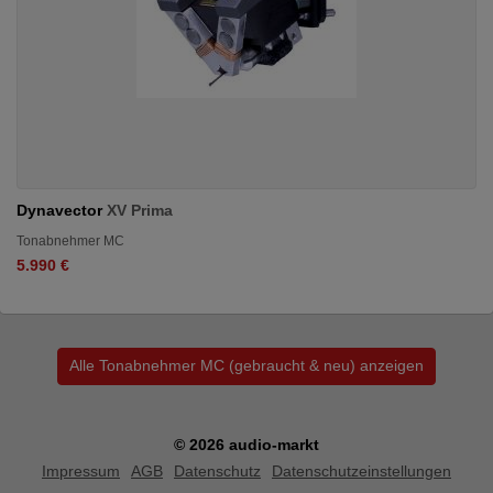
Dynavector
XV Prima
Tonabnehmer MC
5.990 €
Alle Tonabnehmer MC (gebraucht & neu) anzeigen
© 2026 audio-markt
Impressum
AGB
Datenschutz
Datenschutzeinstellungen