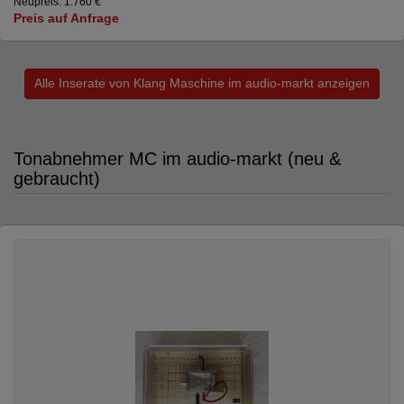
Neupreis: 1.760 €
Preis auf Anfrage
Alle Inserate von Klang Maschine im audio-markt anzeigen
Tonabnehmer MC im audio-markt (neu &
gebraucht)