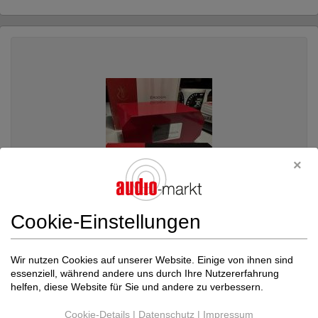
Cookie-Einstellungen
Wir nutzen Cookies auf unserer Website. Einige von ihnen sind
essenziell, während andere uns durch Ihre Nutzererfahrung
Lyra
ETNA LAMBDA SL NEU MC System Referen...
helfen, diese Website für Sie und andere zu verbessern.
Tonabnehmer MC
8.800 €
Cookie-Details
|
Datenschutz
|
Impressum