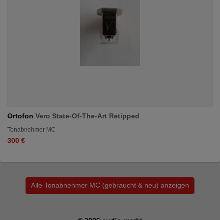
Ortofon
Vero State-Of-The-Art Retipped
Tonabnehmer MC
300 €
Alle Tonabnehmer MC (gebraucht & neu) anzeigen