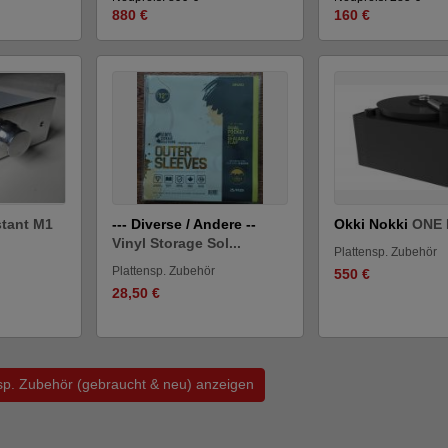
880 €
160 €
tant M1
--- Diverse / Andere --
Okki Nokki
ONE 
Vinyl Storage Sol...
Plattensp. Zubehör
Plattensp. Zubehör
550 €
28,50 €
nsp. Zubehör (gebraucht & neu) anzeigen