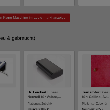
von Klang Maschine im audio-markt anzeigen
neu & gebraucht)
1
Dr. Feickert
Linear
Transrotor
Spezi
Netzteil für Volare,...
für: Cellino, Av...
Plattensp. Zubehör
Plattensp. Zubehör
Neupreis: 899 €
Neupreis: 285 €