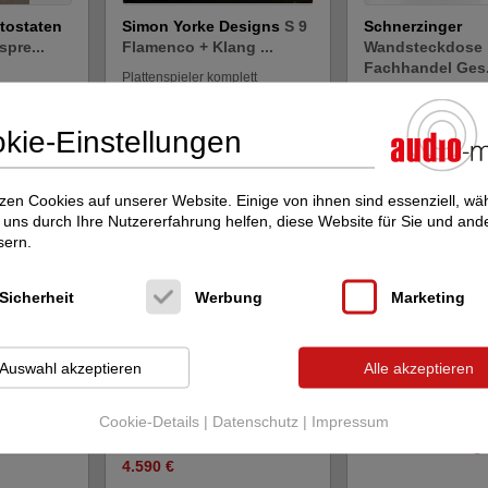
tostaten
Simon Yorke Designs
S 9
Schnerzinger
pre...
Flamenco + Klang ...
Wandsteckdose
Fachhandel Ges.
Plattenspieler komplett
Kabel, Netzleisten + F
Neupreis: 12.900 €
Preis auf Anfrage
590 €
kie-Einstellungen
zen Cookies auf unserer Website. Einige von ihnen sind essenziell, w
uns durch Ihre Nutzererfahrung helfen, diese Website für Sie und and
sern.
Sicherheit
Werbung
Marketing
Auswahl akzeptieren
Alle akzeptieren
id
Schnerzinger
EMI
Schnerzinger
All
handel
Protector Fachhandel
Steckdosenleiste 
Ges...
Cookie-Details
|
Datenschutz
|
Impressum
Kabel, Netzleisten + F
Filter
Kabel, Netzleisten + Filter
Preis auf Anfrag
4.590 €