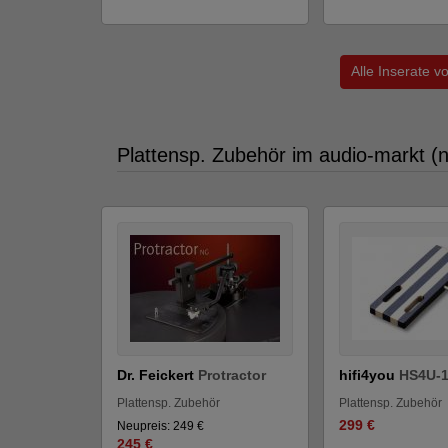
Alle Inserate 
Plattensp. Zubehör im audio-markt (
Dr. Feickert
Protractor
hifi4you
HS4U-
Plattensp. Zubehör
Plattensp. Zubehör
299 €
Neupreis: 249 €
245 €