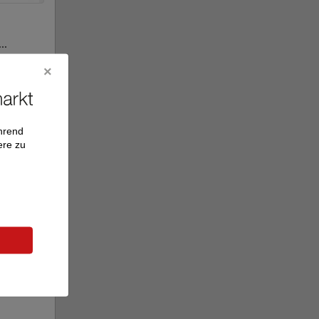
..
ilter
ährend
ere zu
ocator
(...
ilter
e