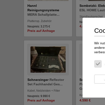
Hannl
Sombetzki- Elek
Reinigungssysteme
ESL HOME Lauts
MERA Schallplatte...
Standlautsprecher
Plattensp. Zubehör
Neupreis: 9.850 €
4.444 €
Neupreis: 3.275 €
Coo
Preis auf Anfrage
Wir nut
andere 
verbes
Schnerzinger
Reflector
Schnerzinger
Gr
Set Fachhandel Ges...
Protector Fach
Ge...
Kabel, Netzleisten + Filter
Kabel, Netzleisten + 
Neupreis: 9.990 €
Preis auf Anfrage
4.590 €