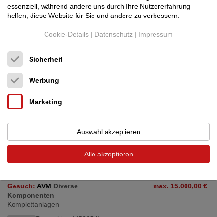
essenziell, während andere uns durch Ihre Nutzererfahrung
04.08.2026, 06:09
helfen, diese Website für Sie und andere zu verbessern.
Verkaufe Vorverstärker AVM Ovation PA 8.3 / Vollbestückung /
Cookie-Details
|
Datenschutz
|
Impressum
Top-Zustand / Manual / Metall-FB / OVP; Vorstufe ...
Sicherheit
Werbung
Marketing
Auswahl akzeptieren
Alle akzeptieren
Gesuch:
AVM
Diverse
max. 15.000,00 €
Komponenten
Komplettanlagen