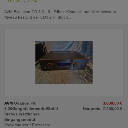
29.07.2026, 12:34
AVM Evolution CD 3.2 - II - Silber: Klanglich auf allerhöchstem
Niveau besticht der CD3.2 -II durch ...
AVM
Ovation PA
3.880,00 €
8.2/Klangstellermodul/Solid
Neupreis: 7.450,00 €
State/zusätzliches
Eingangsmodul
Vorverstärker / Prozessor