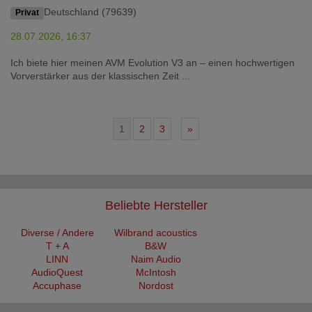
Deutschland (79639)
Privat
28.07.2026, 16:37
Ich biete hier meinen AVM Evolution V3 an – einen hochwertigen
Vorverstärker aus der klassischen Zeit ...
1
2
3
»
Beliebte Hersteller
Diverse / Andere
Wilbrand acoustics
T + A
B&W
LINN
Naim Audio
AudioQuest
McIntosh
Accuphase
Nordost