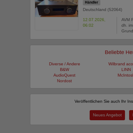
Händler
Deutschland (52064)
12.07.2026,
AVM P
06:02
dh. i
Grundg
Beliebte Her
Diverse / Andere
Wilbrand aco
B&W
LINN
AudioQuest
McIntos
Nordost
Veröffentlichen Sie auch Ihr I
Neues Angebot