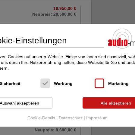
19.950,00 €
Neupreis: 28.500,00 €
kie-Einstellungen
ufe Vorverstärker AVM Ovation PA 8.3 /
estückung / Top-Zustand / Manual /
-FB / OVP; Vorstufe ...
zen Cookies auf unserer Website. Einige von ihnen sind essenziell, w
uns durch Ihre Nutzererfahrung helfen, diese Website für Sie und and
925,00 €
sern.
Sicherheit
Werbung
Marketing
iete hier meinen AVM Evolution V3 an –
Auswahl akzeptieren
Alle akzeptieren
 hochwertigen Vorverstärker aus der
schen Zeit ...
Cookie-Details
|
Datenschutz
|
Impressum
5.990,00 €
Neupreis: 9.680,00 €