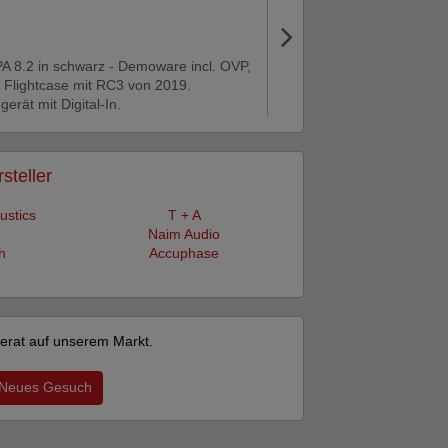
A 8.2 in schwarz - Demoware incl. OVP,
m Flightcase mit RC3 von 2019.
erät mit Digital-In.
steller
ustics
T + A
Naim Audio
h
Accuphase
nserat auf unserem Markt.
Neues Gesuch