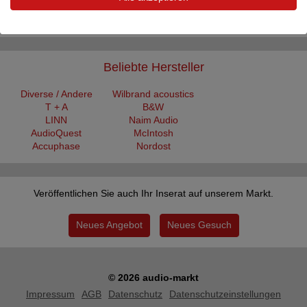
High End CD/SACD-Player von Audionet mit BDE-k2-Modifikation!
Nach unseren Klangvergleichen mit zahlreichen ...
Beliebte Hersteller
Diverse / Andere
Wilbrand acoustics
T + A
B&W
LINN
Naim Audio
AudioQuest
McIntosh
Accuphase
Nordost
Veröffentlichen Sie auch Ihr Inserat auf unserem Markt.
Neues Angebot
Neues Gesuch
© 2026 audio-markt
Impressum
AGB
Datenschutz
Datenschutzeinstellungen