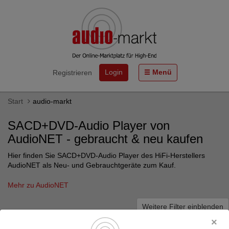
Login
Menü
Registrieren
Start
audio-markt
SACD+DVD-Audio Player von
AudioNET - gebraucht & neu kaufen
Hier finden Sie SACD+DVD-Audio Player des HiFi-Herstellers
AudioNET als Neu- und Gebrauchtgeräte zum Kauf.
Mehr zu AudioNET
Weitere Filter einblenden