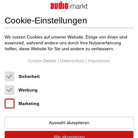
1 Suchergebnisse
Sortieren nach:
Neueste
(Seite 1 von 1)
Cookie-Einstellungen
Wir nutzen Cookies auf unserer Website. Einige von ihnen sind
essenziell, während andere uns durch Ihre Nutzererfahrung
helfen, diese Website für Sie und andere zu verbessern.
Cookie-Details
|
Datenschutz
|
Impressum
Sicherheit
Werbung
AudioNET
VIP G2 mit BDE k2-
3.480,00 €
Marketing
Upgrade
Neupreis: 8.000,00 €
SACD+DVD-Audio Player
Deutschland (45481)
Händler
Auswahl akzeptieren
02.08.2026, 06:10
Alle akzeptieren