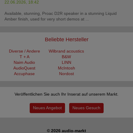
22.06.2026, 18:42
Available, stunning, Proac D2R speaker in a stunning Liquid
Amber finish, used for very short demos at ...
Beliebte Hersteller
Diverse / Andere
Wilbrand acoustics
T + A
B&W
Naim Audio
LINN
AudioQuest
McIntosh
Accuphase
Nordost
Veröffentlichen Sie auch Ihr Inserat auf unserem Markt.
Neues Angebot
Neues Gesuch
© 2026 audio-markt