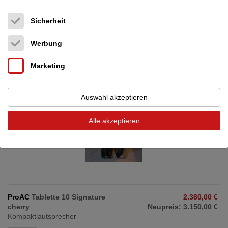
25.07.2026, 10:32
Sicherheit
Klassiker aus der Response Serie in fast neuwertigem Zustand
Werbung
ohne Gebrauchsspuren Kompaktlautsprecher ...
Marketing
Auswahl akzeptieren
Alle akzeptieren
ProAC
Tablette 10 Signature
2.380,00 €
cherry
Neupreis: 3.150,00 €
Kompaktlautsprecher