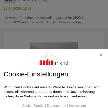
Deutschland (76199)
Privat
25.07.2026, 16:39
Ich verkaufe meine, als Ausstellungsstück für 3900 € am
09.05.2025 erworbenen ProAc D20D Lautsprecher, ...
Cookie-Einstellungen
Wir nutzen Cookies auf unserer Website. Einige von ihnen sind
essenziell, während andere uns durch Ihre Nutzererfahrung
ProAC
Response DB 3
2.100,00 €
helfen, diese Website für Sie und andere zu verbessern.
Kompaktlautsprecher
Neupreis: 3.100,00 €
Cookie-Details
|
Datenschutz
|
Impressum
Deutschland (35435)
Händler