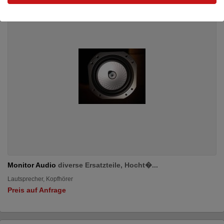
Monitor Audio
diverse Ersatzteile, Hocht�...
Lautsprecher, Kopfhörer
Preis auf Anfrage