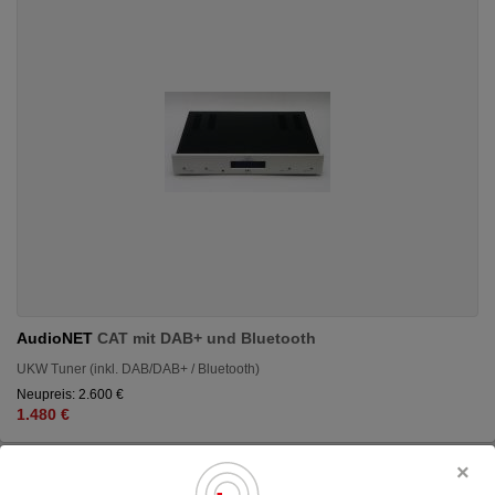
AudioNET
CAT mit DAB+ und Bluetooth
UKW Tuner (inkl. DAB/DAB+ / Bluetooth)
Neupreis: 2.600 €
1.480 €