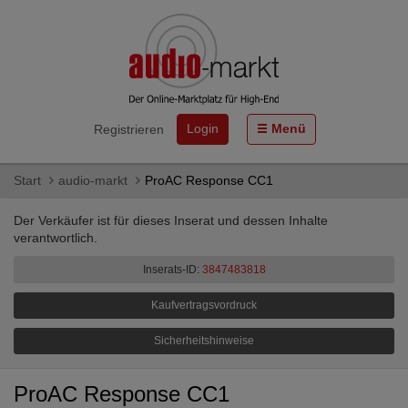
Login
Menü
Registrieren
Start
audio-markt
ProAC Response CC1
Der Verkäufer ist für dieses Inserat und dessen Inhalte
verantwortlich.
Inserats-ID:
3847483818
Kaufvertragsvordruck
Sicherheitshinweise
ProAC Response CC1