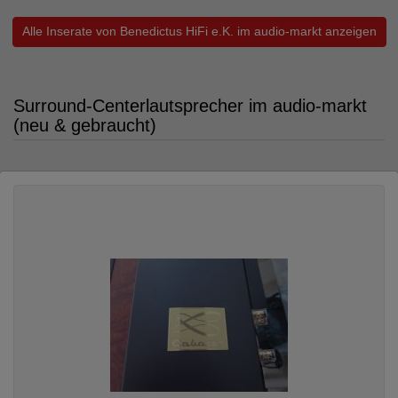
Alle Inserate von Benedictus HiFi e.K. im audio-markt anzeigen
Surround-Centerlautsprecher im audio-markt
(neu & gebraucht)