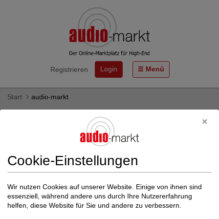
Login
Menü
Registrieren
Start
audio-markt
Netzteile / Stromversorgung von Auralic
- gebraucht & neu kaufen
Hier finden Sie Netzteile / Stromversorgung des HiFi-Herstellers
Cookie-Einstellungen
Auralic als Neu- und Gebrauchtgeräte zum Kauf.
Mehr zu Auralic
Wir nutzen Cookies auf unserer Website. Einige von ihnen sind
essenziell, während andere uns durch Ihre Nutzererfahrung
Weitere Filter einblenden
helfen, diese Website für Sie und andere zu verbessern.