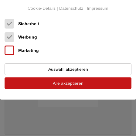
DALI
H-120 aus unserer Ausstellung
Cookie-Details
|
Datenschutz
|
Impressum
Lautsprecher, Kopfhörer
Neupreis: 999 €
765 €
Sicherheit
Werbung
Marketing
Auswahl akzeptieren
Alle akzeptieren