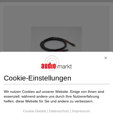
Cookie-Einstellungen
Nordost
Tyr 2 NF Stereo 2m Signalreinheit...
Wir nutzen Cookies auf unserer Website. Einige von ihnen sind
essenziell, während andere uns durch Ihre Nutzererfahrung
Cinchkabel (Analog)
helfen, diese Website für Sie und andere zu verbessern.
Neupreis: 5.230 €
2.699 €
Cookie-Details
|
Datenschutz
|
Impressum