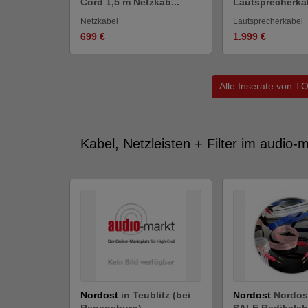
Cord 1,5 m Netzkab...
Lautsprecherka
Netzkabel
Lautsprecherkabel
699 €
1.999 €
Alle Inserate von T
Kabel, Netzleisten + Filter im audio-
Nordost
in Teublitz (bei
Nordost
Nordos
Regensburg)
SALE Radikalabv