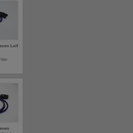
aven Leif
ilter
aven