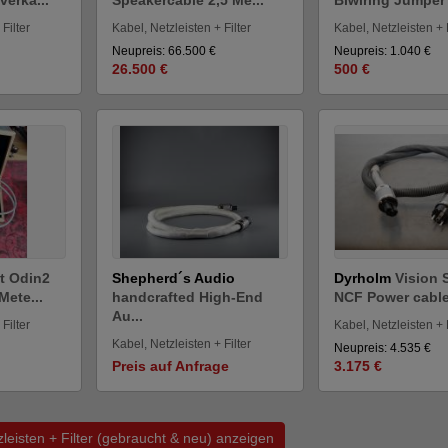
Filter
Kabel, Netzleisten + Filter
Kabel, Netzleisten + F
Neupreis: 66.500 €
Neupreis: 1.040 €
26.500 €
500 €
t Odin2
Shepherd´s Audio
Dyrholm
Vision 
Mete...
handcrafted High-End
NCF Power cable 
Au...
Filter
Kabel, Netzleisten + F
Kabel, Netzleisten + Filter
Neupreis: 4.535 €
Preis auf Anfrage
3.175 €
zleisten + Filter (gebraucht & neu) anzeigen