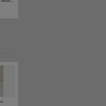
Netzk...
ce