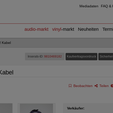
Mediadaten
FAQ & H
audio
-markt
vinyl
-markt
Neuheiten
Term
R Kabel
Kaufvertragsvordruck
Sicherhei
Inserats-ID:
9810469182
Kabel
Beobachten
Teilen
Verkäufer: