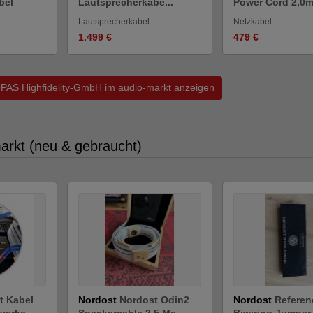
bel
Lautsprecherkabe...
Power Cord 2,0m 
Lautsprecherkabel
Netzkabel
1.499 €
479 €
OPAS Highfidelity-GmbH im audio-markt anzeigen
markt (neu & gebraucht)
t Kabel
Nordost
Nordost Odin2
Nordost
Referen
erka...
Speakercable 2,5 Me...
Biwiring Jumper