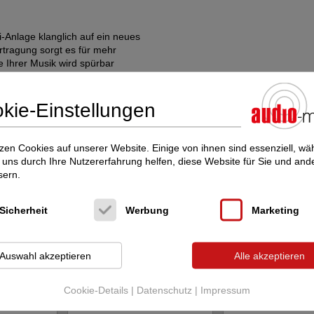
-Anlage klanglich auf ein neues
rtragung sorgt es für mehr
e Ihrer Musik wird spürbar
kie-Einstellungen
zen Cookies auf unserer Website. Einige von ihnen sind essenziell, w
uns durch Ihre Nutzererfahrung helfen, diese Website für Sie und and
PSR)
sern.
Sicherheit
Werbung
Marketing
cht interessieren Sie diese Inserate:
Auswahl akzeptieren
Alle akzeptieren
lity-GmbH im audio-markt
Cookie-Details
|
Datenschutz
|
Impressum