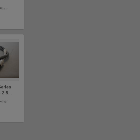
ilter
Series
2,5...
ilter