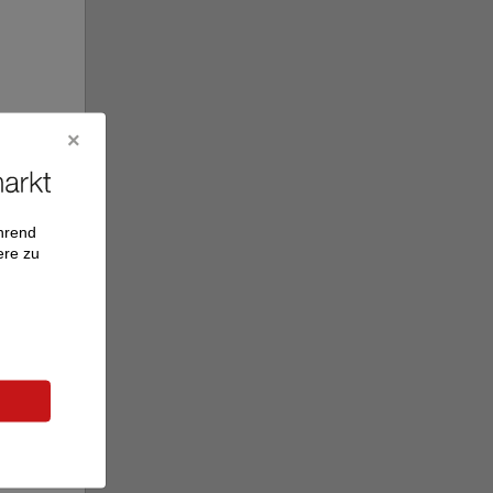
ährend
ere zu