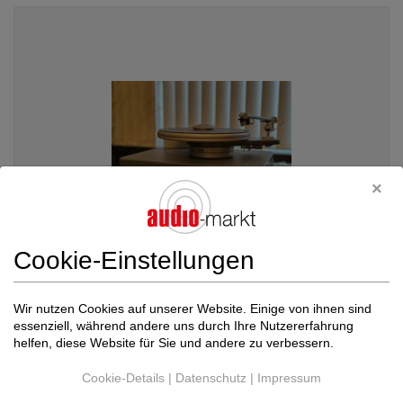
Cookie-Einstellungen
Simon Yorke Designs
S 9 Flamenco + Klang ...
Wir nutzen Cookies auf unserer Website. Einige von ihnen sind
essenziell, während andere uns durch Ihre Nutzererfahrung
Plattenspieler komplett
helfen, diese Website für Sie und andere zu verbessern.
Neupreis: 12.900 €
Preis auf Anfrage
Cookie-Details
|
Datenschutz
|
Impressum