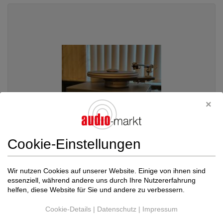
Cookie-Einstellungen
Simon Yorke Designs
S 9 Flamenco + Klang ...
Wir nutzen Cookies auf unserer Website. Einige von ihnen sind
essenziell, während andere uns durch Ihre Nutzererfahrung
Plattenspieler komplett
helfen, diese Website für Sie und andere zu verbessern.
Neupreis: 12.900 €
Preis auf Anfrage
Cookie-Details
|
Datenschutz
|
Impressum