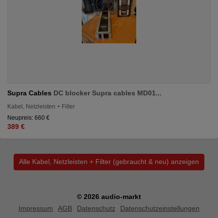
Supra Cables
DC blocker Supra cables MD01...
Kabel, Netzleisten + Filter
Neupreis: 660 €
389 €
Alle Kabel, Netzleisten + Filter (gebraucht & neu) anzeigen
© 2026 audio-markt
Impressum
AGB
Datenschutz
Datenschutzeinstellungen