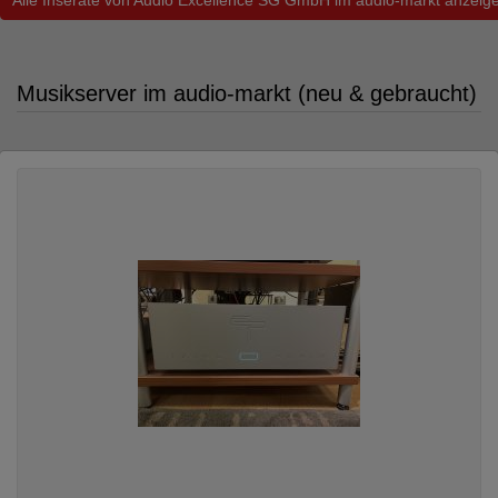
Alle Inserate von Audio Excellence SG GmbH im audio-markt anzeig
Musikserver im audio-markt (neu & gebraucht)