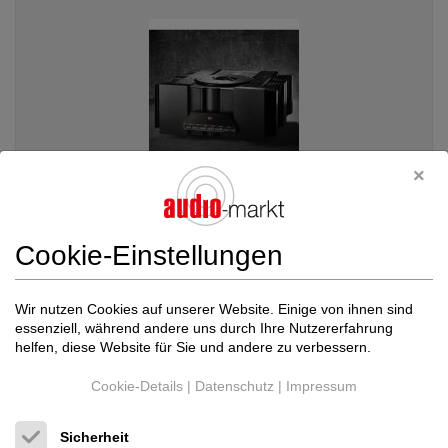
Cookie-Einstellungen
Gryphon
ANTILEON REVELATION Stereo Class ...
Endverstärker
Wir nutzen Cookies auf unserer Website. Einige von ihnen sind
Neupreis: 46.172 €
essenziell, während andere uns durch Ihre Nutzererfahrung
34.980 €
helfen, diese Website für Sie und andere zu verbessern.
Cookie-Details
|
Datenschutz
|
Impressum
Sicherheit