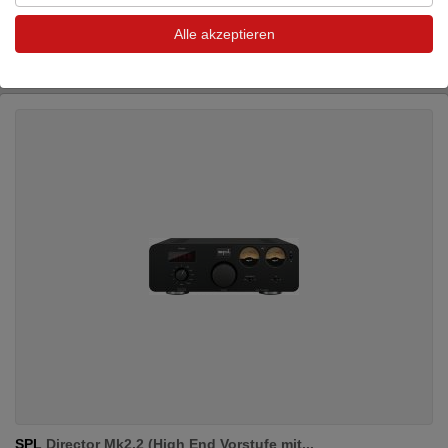
Vorverstärker / Prozessor
Alle akzeptieren
Neupreis: 3.799 €
2.800 €
SPL
Director Mk2.2 (High End Vorstufe mit...