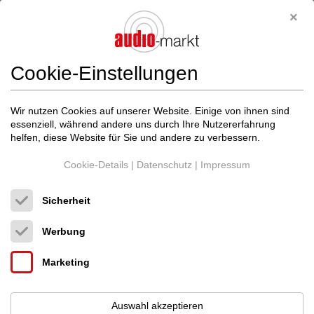
Neupreis: 6.490 €
4.590 €
Cookie-Einstellungen
Wir nutzen Cookies auf unserer Website. Einige von ihnen sind
essenziell, während andere uns durch Ihre Nutzererfahrung
helfen, diese Website für Sie und andere zu verbessern.
Cookie-Details
|
Datenschutz
|
Impressum
Sicherheit
Werbung
Marketing
SPL
Director Mk2.2 Schwarz +++ Verkauf im...
Auswahl akzeptieren