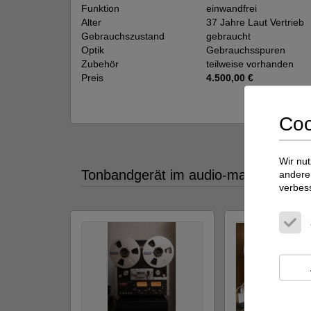
Funktion
einwandfrei
Alter
37 Jahre Laut Vertrieb
Gebrauchszustand
gebraucht
Optik
Gebrauchsspuren
Zubehör
teilweise vorhanden
Preis
4.500,00 €
Coo
Viellei
Wir nut
Tonbandgerät im audio-markt (neu &
andere 
verbes