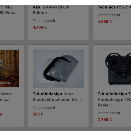
77 Mk2
Akai
GX-646 Black
Technics
RS-150
R-Entz...
Edition
Tonbandgerät
Tonbandgerät
4.850 €
4.450 €
Herbst
T-Audiodesign
Neue
T-Audiodesign
T
le,...
Staubschutzhaube für ...
Audiodesign TRX
basier...
Tonbandgerät
Tonbandgerät
ge
329 €
7.755 €