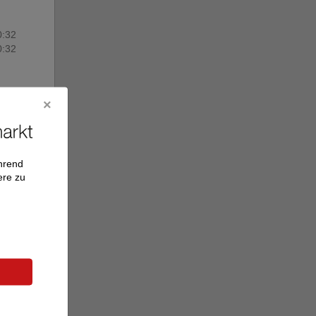
0:32
0:32
ährend
ere zu