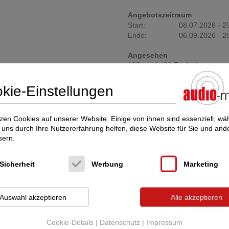
Angebotszeitraum
Start:
08.07.2026 - 2
Ende:
06.09.2026 - 2
Angesehen
102 mal in 29 Tag(en)
kie-Einstellungen
cht interessieren Sie diese Inserate:
zen Cookies auf unserer Website. Einige von ihnen sind essenziell, w
 gebraucht)
uns durch Ihre Nutzererfahrung helfen, diese Website für Sie und and
sern.
Sicherheit
Werbung
Marketing
Auswahl akzeptieren
Alle akzeptieren
Cookie-Details
|
Datenschutz
|
Impressum