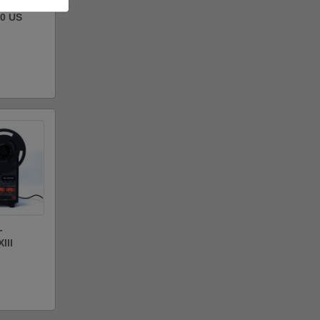
0 US
-
III