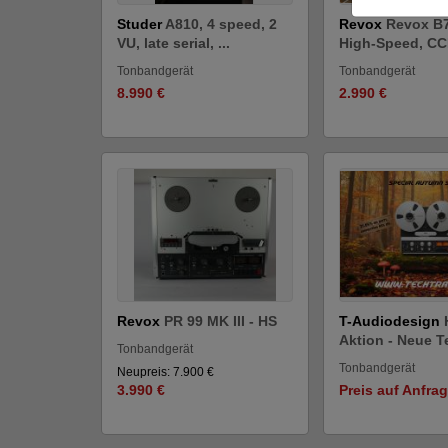
Studer
A810, 4 speed, 2
Revox
Revox B
VU, late serial, ...
High-Speed, CCI
Tonbandgerät
Tonbandgerät
8.990 €
2.990 €
Revox
PR 99 MK III - HS
T-Audiodesign
Aktion - Neue Tei
Tonbandgerät
Tonbandgerät
Neupreis: 7.900 €
3.990 €
Preis auf Anfra