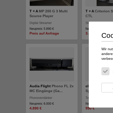
T + A
MP 200 G 3 Multi
T + A
Criterion 
Source Player
CTL
Digital Streamer
Standlautsprecher
Neupreis: 5.890 €
Neupreis: 6.800 €
Preis auf Anfrage
3.490 €
Coo
Wir nut
andere 
verbes
Audia Flight
Phono FL 2x
clearaudio
Tali
MC Eingänge (Ga...
System (NOS)
Phonoverstärker
Tonabnehmer MC
Neupreis: 6.000 €
Neupreis: 1.900 €
4.890 €
990 €