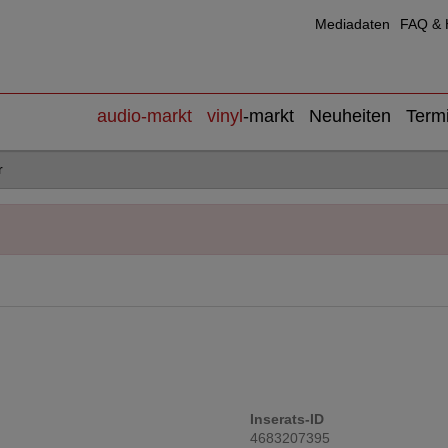
Mediadaten
FAQ & H
audio
-markt
vinyl
-markt
Neuheiten
Term
r
Inserats-ID
4683207395