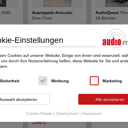
S 2100
Avantgarde Acoustic
AudioQuest
Thu
Zero iTron
19 Stecker
Aktivlautsprecher
Netzkabel
Neupreis: 23.560 €
Neupreis: 1,34 €
16.900 €
990 €
kie-Einstellungen
zen Cookies auf unserer Website. Einige von ihnen sind essenziell, w
uns durch Ihre Nutzererfahrung helfen, diese Website für Sie und and
sern.
Sicherheit
Werbung
Marketing
sman - MC
Sumiko
Celebration 2
Roksan
Shiraz
Auswahl akzeptieren
Alle akzeptieren
neu
Tonabnehmer MC
Tonabnehmer MC
2.190 €
Cookie-Details
|
Datenschutz
|
Impressum
Neupreis: 3.330 €
1.690 €