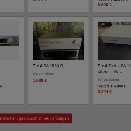
6.900 €
T + A
PA 1530 R
T + A
T+A – PA 1
silber – Vo...
Vollverstärker
Vollverstärker
1.680 €
ge
Neupreis: 4.900 €
2.444 €
verstärker (gebraucht & neu) anzeigen