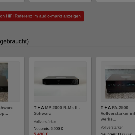
 von HiFi Referenz im audio-markt anzeigen
 gebraucht)
chwarz
T + A
MP 2000 R-Mk II -
T + A
PA-2500
op...
Schwarz
Vollverstärker ink
werks...
Vollverstärker
Vollverstärker
Neupreis: 6.900 €
5.490 €
Neupreis: 11.000 €