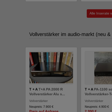
Alle Inserate
Vollverstärker im audio-markt (neu &
T + A
T+A PA 2000 R
T + A
PA-1100 s
Vollverstärker Alu s...
Vollverstärker-T
Vollverstärker
Vollverstärker
Neupreis: 7.900 €
Neupreis: 4.900 €
Preis auf Anfrage
2.990 €