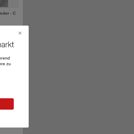
nder - C
ährend
ere zu